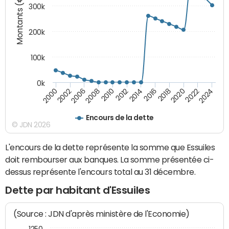
Montants (€)
300k
200k
100k
0k
2000
2022
2016
2010
2002
2024
2018
2012
2006
2020
2014
2008
Encours de la dette
© JDN 2026
L'encours de la dette représente la somme que Essuiles
doit rembourser aux banques. La somme présentée ci-
dessus représente l'encours total au 31 décembre.
Dette par habitant d'Essuiles
(Source : JDN d'après ministère de l'Economie)
1250