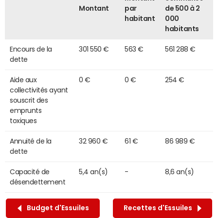
Montant
par
de 500 à 2
habitant
000
habitants
Encours de la
301 550 €
563 €
561 288 €
dette
Aide aux
0 €
0 €
254 €
collectivités ayant
souscrit des
emprunts
toxiques
Annuité de la
32 960 €
61 €
86 989 €
dette
Capacité de
5,4 an(s)
-
8,6 an(s)
désendettement
Budget d'Essuiles
Recettes d'Essuiles