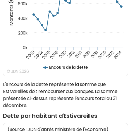
Montants (€)
600k
400k
200k
0k
2016
2014
2012
2010
2008
2006
2002
2000
2024
2022
2020
2018
Encours de la dette
© JDN 2026
L'encours de la dette représente la somme que
Estivareilles doit rembourser aux banques. La somme
présentée ci-dessus représente l'encours total au 31
décembre.
Dette par habitant d'Estivareilles
(Source : JDN d'après ministère de l'Economie)