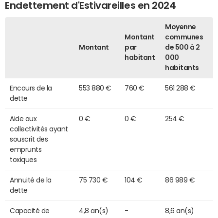
Endettement d'Estivareilles en 2024
Moyenne
Montant
communes
Montant
par
de 500 à 2
habitant
000
habitants
Encours de la
553 880 €
760 €
561 288 €
dette
Aide aux
0 €
0 €
254 €
collectivités ayant
souscrit des
emprunts
toxiques
Annuité de la
75 730 €
104 €
86 989 €
dette
Capacité de
4,8 an(s)
-
8,6 an(s)