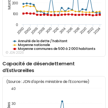
200
100
0
2014
2008
2000
2024
2018
2012
2006
2022
2016
2010
2002
2020
Annuité de la dette / habitant
Moyenne nationale
Moyenne communes de 500 à 2 000 habitants
© JDN 2026
Capacité de désendettement
d'Estivareilles
(Source : JDN d'après ministère de l'Economie)
40
30