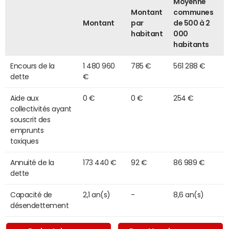
Moyenne
Montant
communes
Montant
par
de 500 à 2
habitant
000
habitants
Encours de la
1 480 960
785 €
561 288 €
dette
€
Aide aux
0 €
0 €
254 €
collectivités ayant
souscrit des
emprunts
toxiques
Annuité de la
173 440 €
92 €
86 989 €
dette
Capacité de
2,1 an(s)
-
8,6 an(s)
désendettement