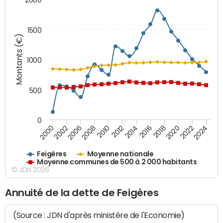
1500
Montants (€)
1000
500
0
2018
2002
2022
2008
2012
2016
2000
2020
2006
2024
2010
2014
Feigères
Moyenne nationale
Moyenne communes de 500 à 2 000 habitants
© JDN 2026
Annuité de la dette de Feigères
(Source : JDN d'après ministère de l'Economie)