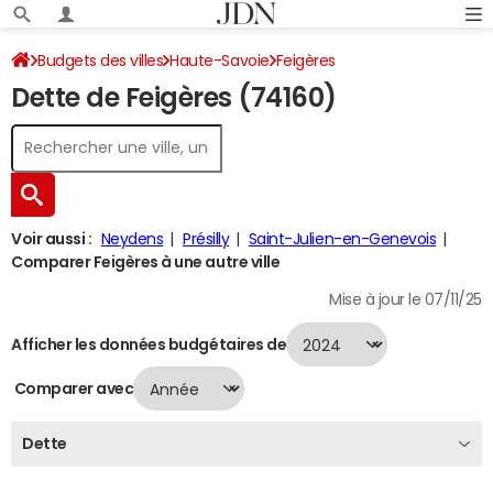
Budgets des villes
Haute-Savoie
Feigères
Dette de Feigères (74160)
Dette au 31/12/2024
Voir aussi :
Neydens
Présilly
Saint-Julien-en-Genevois
Comparer Feigères à une autre ville
Mise à jour le 07/11/25
Afficher les données budgétaires de
Comparer avec
Dette