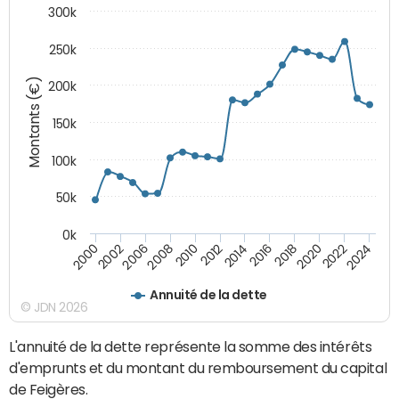
300k
250k
Montants (€)
200k
150k
100k
50k
0k
2008
2022
2002
2018
2014
2010
2024
2006
2020
2000
2016
2012
Annuité de la dette
© JDN 2026
L'annuité de la dette représente la somme des intérêts
d'emprunts et du montant du remboursement du capital
de Feigères.