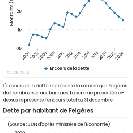
Montants (€)
2M
1M
0M
2010
2012
2014
2016
2018
2020
2022
2024
2000
2002
2006
2008
Encours de la dette
© JDN 2026
L'encours de la dette représente la somme que Feigères
doit rembourser aux banques. La somme présentée ci-
dessus représente l'encours total au 31 décembre.
Dette par habitant de Feigères
(Source : JDN d'après ministère de l'Economie)
2000