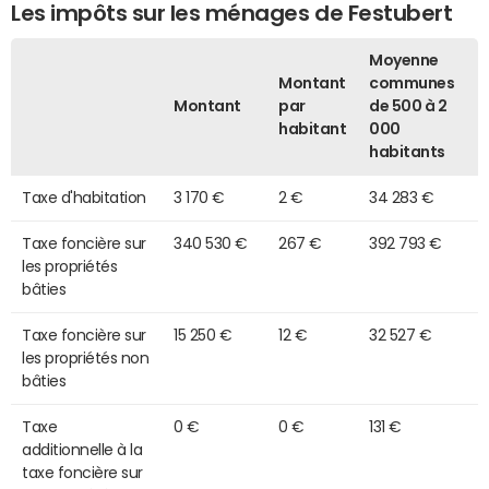
Les impôts sur les ménages de Festubert
Moyenne
Montant
communes
Montant
par
de 500 à 2
habitant
000
habitants
Taxe d'habitation
3 170 €
2 €
34 283 €
Taxe foncière sur
340 530 €
267 €
392 793 €
les propriétés
bâties
Taxe foncière sur
15 250 €
12 €
32 527 €
les propriétés non
bâties
Taxe
0 €
0 €
131 €
additionnelle à la
taxe foncière sur