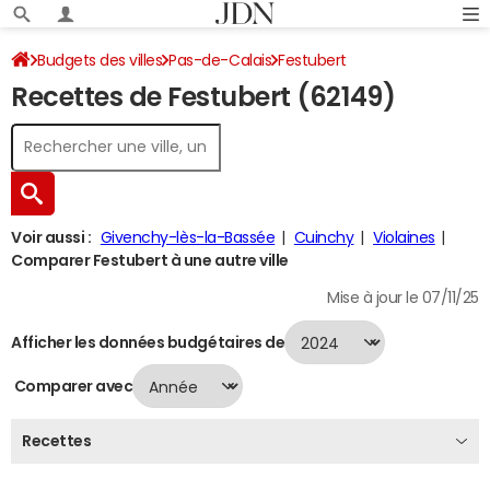
Budgets des villes
Pas-de-Calais
Festubert
Recettes de Festubert (62149)
Recettes 2024
Voir aussi :
Givenchy-lès-la-Bassée
Cuinchy
Violaines
Comparer Festubert à une autre ville
Mise à jour le 07/11/25
Afficher les données budgétaires de
Comparer avec
Recettes