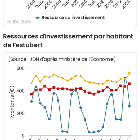
2000
2022
2016
2010
2002
2024
2018
2012
2006
2020
2014
2008
Ressources d'investissement
© JDN 2026
Ressources d'investissement par habitant
de Festubert
(Source : JDN d'après ministère de l'Economie)
600
Montants (€)
400
200
0