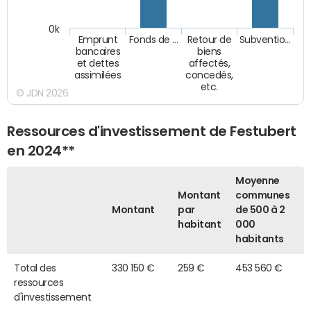
0k
Emprunt
Fonds de …
Retour de
Subventio…
bancaires
biens
et dettes
affectés,
assimilées
concedés,
etc.
© JDN 2026
Ressources d'investissement de Festubert
en 2024**
Moyenne
Montant
communes
Montant
par
de 500 à 2
habitant
000
habitants
Total des
330 150 €
259 €
453 560 €
ressources
d'investissement