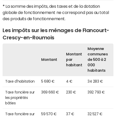
*
La somme des impôts, des taxes et de la dotation
globale de fonctionnement ne correspond pas au total
des produits de fonctionnement.
Les impôts sur les ménages de Flancourt-
Crescy-en-Roumois
Moyenne
Montant
communes
Montant
par
de 500 à 2
habitant
000
habitants
Taxe d'habitation
5 680 €
4 €
34 283 €
Taxe foncière sur
369 660 €
230 €
392 793 €
les propriétés
bâties
Taxe foncière sur
59 570 €
37 €
32 527 €