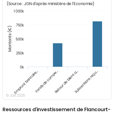
(Source : JDN d'après ministère de l'Economie)
1 000k
750k
Montants (€)
500k
250k
0k
Emprunt bancaire…
Fonds de compe…
Retour de biens a…
Subventions reçu…
© JDN 2026
Ressources d'investissement de Flancourt-