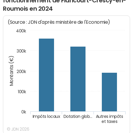
fonctionnement de Flancourt-Crescy-en-
Roumois en 2024
(Source : JDN d'après ministère de l'Economie)
400k
300k
Montants (€)
200k
100k
0k
Impôts locaux
Dotation glob…
Autres impôts
et taxes
© JDN 2026