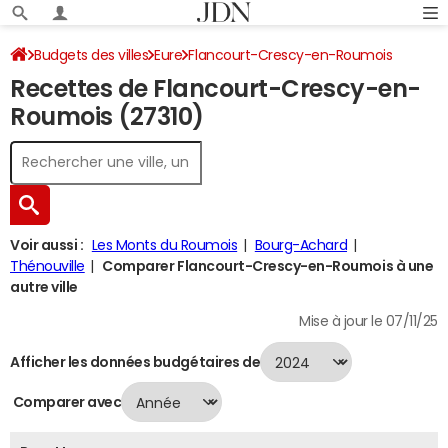
Budgets des villes
Eure
Flancourt-Crescy-en-Roumois
Recettes de Flancourt-Crescy-en-
Recettes 2024
Roumois (27310)
Voir aussi :
Les Monts du Roumois
Bourg-Achard
Thénouville
Comparer Flancourt-Crescy-en-Roumois à une
autre ville
Mise à jour le 07/11/25
Afficher les données budgétaires de
Comparer avec