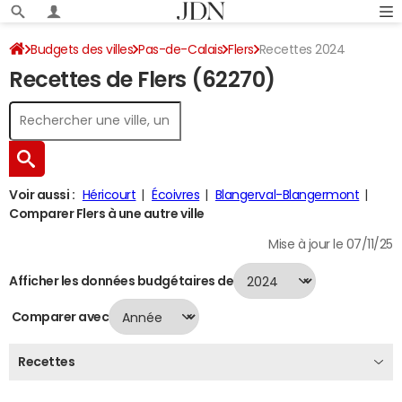
Budgets des villes
Pas-de-Calais
Flers
Recettes 2024
Recettes de Flers (62270)
Voir aussi :
Héricourt
Écoivres
Blangerval-Blangermont
Comparer Flers à une autre ville
Mise à jour le 07/11/25
Afficher les données budgétaires de
Comparer avec
Recettes