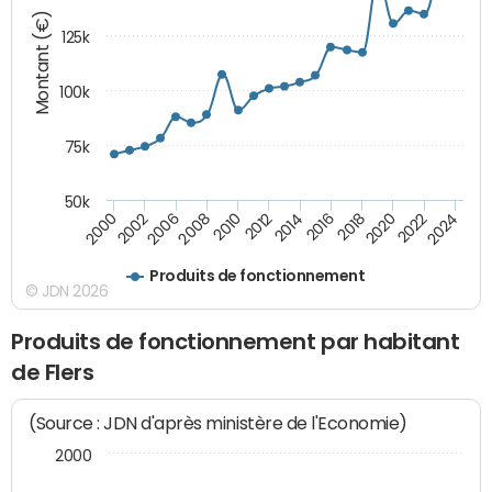
Montant (€)
125k
100k
75k
50k
2024
2002
2010
2016
2022
2000
2008
2014
2020
2006
2012
2018
Produits de fonctionnement
© JDN 2026
Produits de fonctionnement par habitant
de Flers
(Source : JDN d'après ministère de l'Economie)
2000