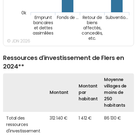
0k
Emprunt
Fonds de …
Retour de
Subventio…
bancaires
biens
et dettes
affectés,
assimilées
concedés,
etc.
© JDN 2026
Ressources d'investissement de Flers en
2024**
Moyenne
Montant
villages de
Montant
par
moins de
habitant
250
habitants
Total des
312 140 €
1 412 €
86 130 €
ressources
d'investissement