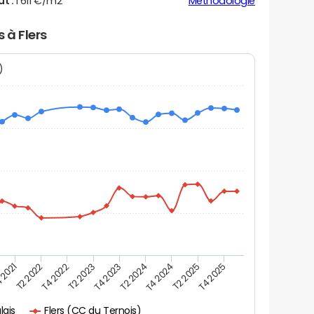
ut :
1 611 €/m2
Méthodologie
 à Flers
N)
 2021
T2 2025
T4 2023
T2 2022
T4 2025
T2 2024
T4 2022
T4 2024
T2 2023
Flers (CC du Ternois)
lais