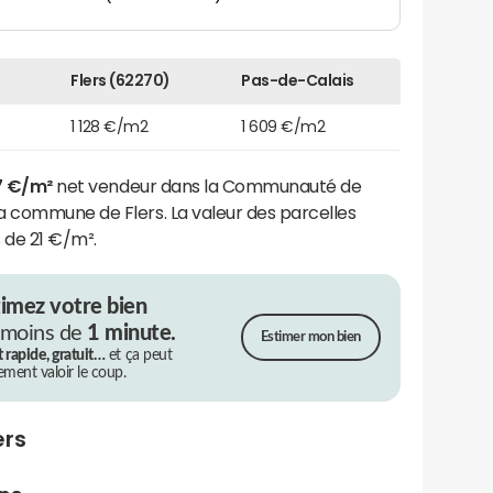
Flers (62270)
Pas-de-Calais
1 128 €/m2
1 609 €/m2
7 €/m²
net vendeur dans la Communauté de
a commune de Flers. La valeur des parcelles
 de 21 €/m².
timez votre bien
 moins de
1 minute.
Estimer mon bien
t rapide, gratuit…
et ça peut
rement valoir le coup.
ers