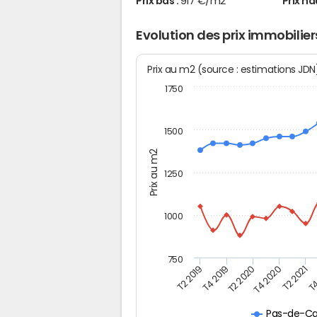
Prix bas :
917 €/m2
Prix ha
Evolution des prix immobiliers
Prix au m2 (source : estimations JD
1750
1500
Prix au m2
1250
1000
750
T4
T2 2020
T4 2020
T2 2019
T2 2021
T4 2019
Pas-de-Ca