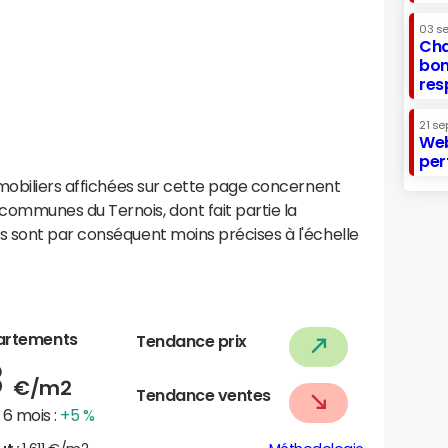
03 s
Cha
bon
res
21 se
Web
per
mobiliers affichées sur cette page concernent
ommunes du Ternois, dont fait partie la
 sont par conséquent moins précises à l'échelle
artements
Tendance prix
8
€/m2
Tendance ventes
6 mois :
+5 %