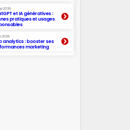
ep 2026
tGPT et IA génératives :
nes pratiques et usages
ponsables
p 2026
 analytics : booster ses
formances marketing