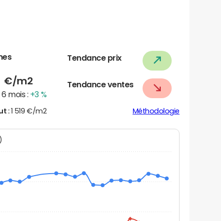
nes
Tendance prix
3
€/m2
Tendance ventes
6 mois :
+3 %
ut :
1 519 €/m2
Méthodologie
N)