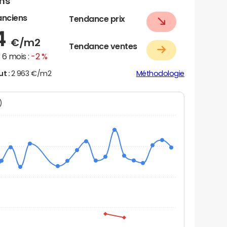
ens
anciens
Tendance prix
4
€/m2
Tendance ventes
6 mois :
-2 %
ut :
2 963 €/m2
Méthodologie
N)