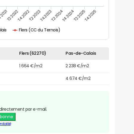
 2021
T2 2025
T4 2023
T2 2022
T4 2025
T2 2024
T4 2022
T4 2024
T2 2023
Flers (CC du Ternois)
lais
Flers (62270)
Pas-de-Calais
1 664 €/m2
2 238 €/m2
4 674 €/m2
directement par e-mail.
abonne
tialité