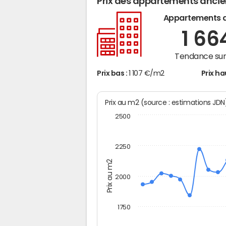
Prix des appartements anci
Appartements 
1 66
Tendance sur 
Prix bas :
1 107 €/m2
Prix ha
Prix au m2 (source : estimations JD
2500
2250
Prix au m2
2000
1750