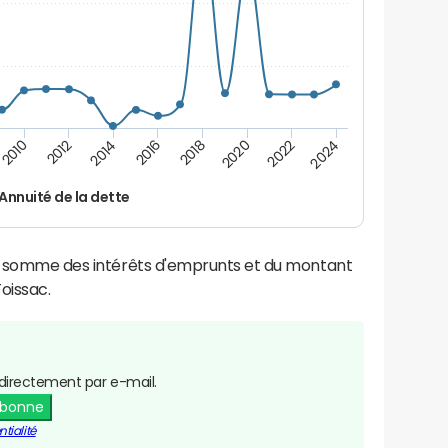
2024
2022
2020
2018
2016
2014
2012
2010
Annuité de la dette
la somme des intérêts d'emprunts et du montant
oissac.
directement par e-mail.
abonne
tialité