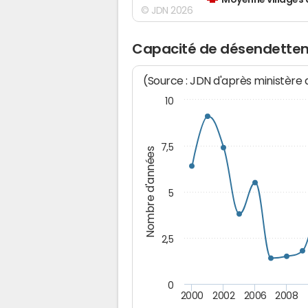
Moyenne villages 
© JDN 2026
Capacité de désendettem
(Source : JDN d'après ministère
10
7,5
Nombre d'années
5
2,5
0
2000
2002
2006
2008