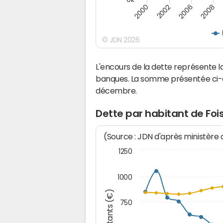
2000
2008
2006
2002
© JDN 2026
L'encours de la dette représente 
banques. La somme présentée ci-de
décembre.
Dette par habitant de Foi
(Source : JDN d'après ministère
1250
1000
Montants (€)
750