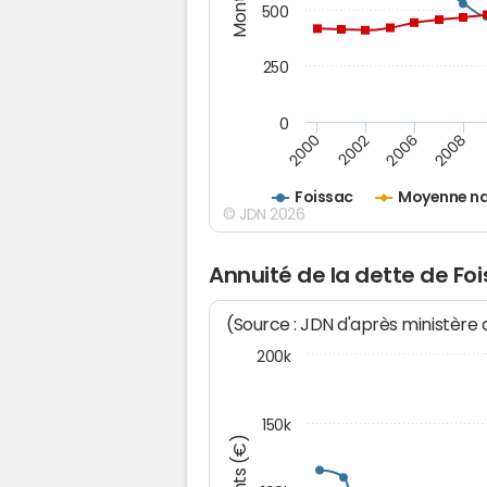
500
250
0
2000
2002
2006
2008
Foissac
Moyenne na
© JDN 2026
Annuité de la dette de Fo
(Source : JDN d'après ministère
200k
150k