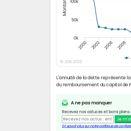
Montants (€)
100k
50k
0k
2008
2006
2002
2000
© JDN 2026
L'annuité de la dette représente 
du remboursement du capital de F
A ne pas manquer
Recevez nos astuces et bons plans 
Je m'
En savoir plus sur notre politique de confiden