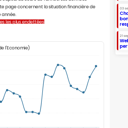
te page concernent la situation financière de
03 s
Cha
e année.
bon
lles les plus endettées
res
21 se
Web
per
 de l'Economie)