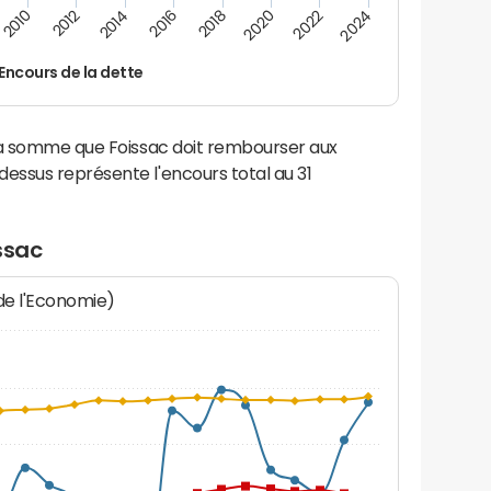
2014
2024
2012
2022
2010
2020
2018
2016
Encours de la dette
la somme que Foissac doit rembourser aux
ssus représente l'encours total au 31
ssac
 de l'Economie)