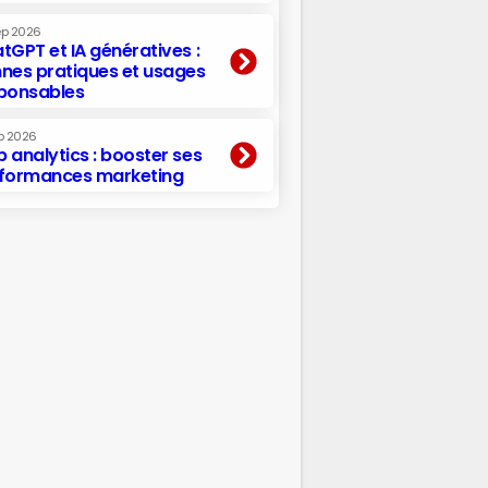
ep 2026
tGPT et IA génératives :
nes pratiques et usages
ponsables
p 2026
 analytics : booster ses
formances marketing