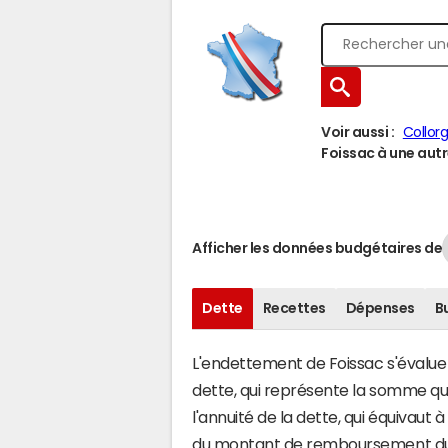
Voir aussi :
Collor
Foissac à une autre
Afficher les données budgétaires de
Dette
Recettes
Dépenses
B
L'endettement de Foissac s'évalue e
dette, qui représente la somme q
l'annuité de la dette, qui équivaut
du montant de remboursement du c