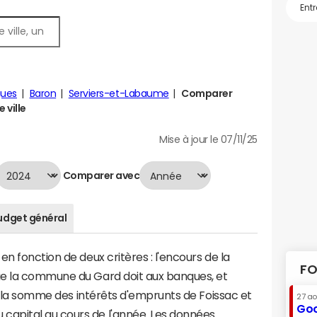
gues
Baron
Serviers-et-Labaume
Comparer
 ville
Mise à jour le 07/11/25
Comparer avec
udget général
n fonction de deux critères : l'encours de la
FO
ue la commune du Gard doit aux banques, et
 à la somme des intérêts d'emprunts de Foissac et
27 a
Goo
apital au cours de l'année. Les données