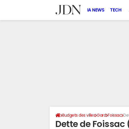
IA NEWS
TECH
Budgets des villes
Gard
Foissac
De
Dette de Foissac