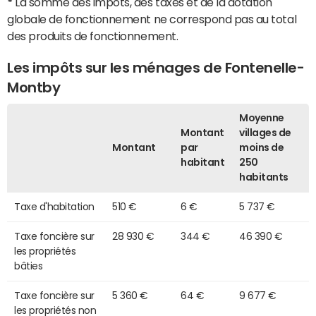
*
La somme des impôts, des taxes et de la dotation
globale de fonctionnement ne correspond pas au total
des produits de fonctionnement.
Les impôts sur les ménages de Fontenelle-
Montby
Moyenne
Montant
villages de
Montant
par
moins de
habitant
250
habitants
Taxe d'habitation
510 €
6 €
5 737 €
Taxe foncière sur
28 930 €
344 €
46 390 €
les propriétés
bâties
Taxe foncière sur
5 360 €
64 €
9 677 €
les propriétés non