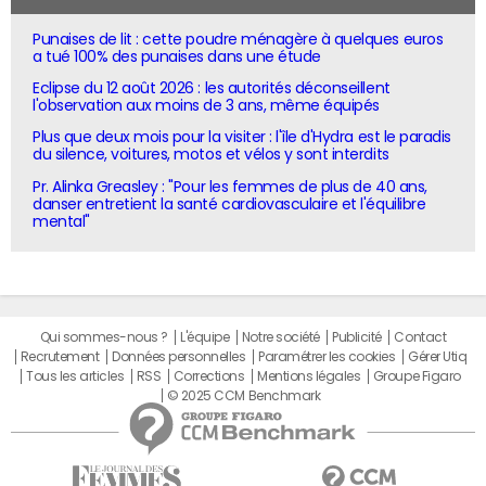
Punaises de lit : cette poudre ménagère à quelques euros
a tué 100% des punaises dans une étude
Eclipse du 12 août 2026 : les autorités déconseillent
l'observation aux moins de 3 ans, même équipés
Plus que deux mois pour la visiter : l'île d'Hydra est le paradis
du silence, voitures, motos et vélos y sont interdits
Pr. Alinka Greasley : "Pour les femmes de plus de 40 ans,
danser entretient la santé cardiovasculaire et l'équilibre
mental"
Qui sommes-nous ?
L'équipe
Notre société
Publicité
Contact
Recrutement
Données personnelles
Paramétrer les cookies
Gérer Utiq
Tous les articles
RSS
Corrections
Mentions légales
Groupe Figaro
© 2025 CCM Benchmark