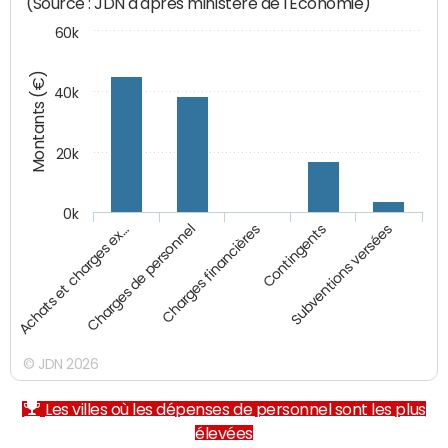
(Source : JDN d'après ministère de l'Economie)
60k
Montants (€)
40k
20k
0k
Charges financières
Achats et charges ex…
Contingents
Charges de personnel
Subventions versées
© JDN 2026
Les villes où les dépenses de personnel sont les plus
élevées