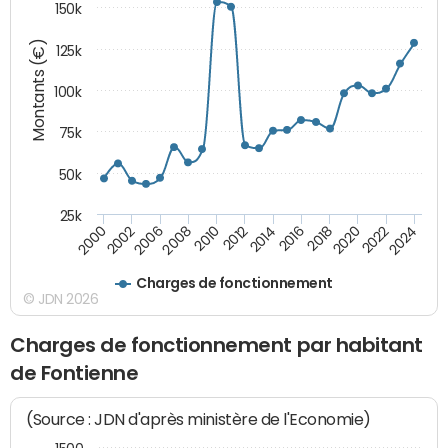
150k
Montants (€)
125k
100k
75k
50k
25k
2024
2002
2010
2016
2022
2000
2008
2014
2020
2006
2012
2018
Charges de fonctionnement
© JDN 2026
Charges de fonctionnement par habitant
de Fontienne
(Source : JDN d'après ministère de l'Economie)