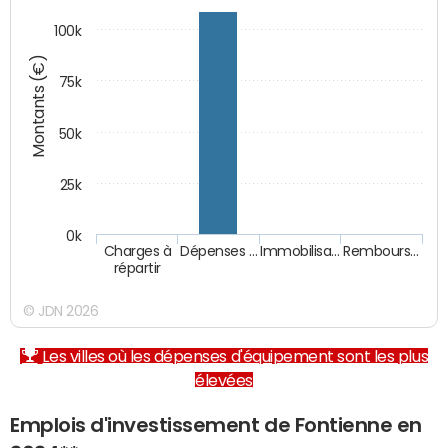
100k
Montants (€)
75k
50k
25k
0k
Charges à
Dépenses …
Immobilisa…
Rembours…
répartir
© JDN 2026
Les villes où les dépenses d'équipement sont les plus
élevées
Emplois d'investissement de Fontienne en