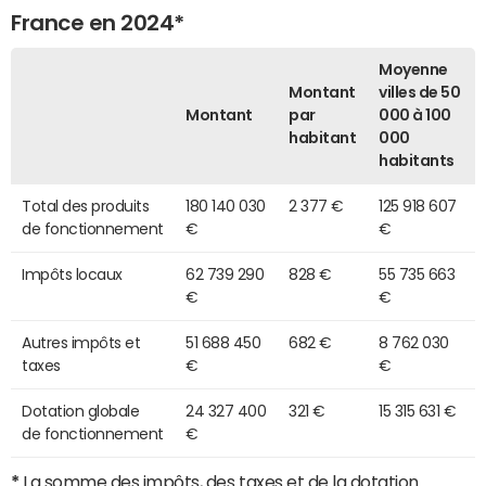
France en 2024*
Moyenne
Montant
villes de 50
Montant
par
000 à 100
habitant
000
habitants
Total des produits
180 140 030
2 377 €
125 918 607
de fonctionnement
€
€
Impôts locaux
62 739 290
828 €
55 735 663
€
€
Autres impôts et
51 688 450
682 €
8 762 030
taxes
€
€
Dotation globale
24 327 400
321 €
15 315 631 €
de fonctionnement
€
*
La somme des impôts, des taxes et de la dotation