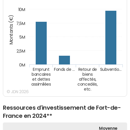
10M
Montants (€)
7,5M
5M
2,5M
0M
Emprunt
Fonds de …
Retour de
Subventio…
bancaires
biens
et dettes
affectés,
assimilées
concedés,
etc.
© JDN 2026
Ressources d'investissement de Fort-de-
France en 2024**
Moyenne