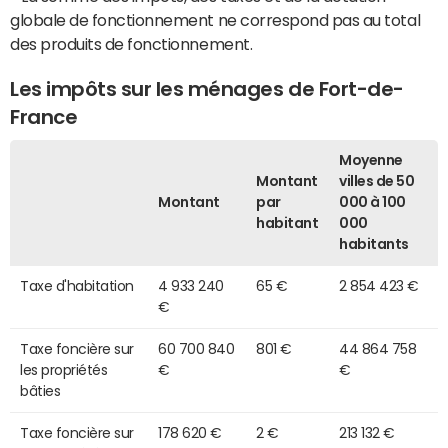
globale de fonctionnement ne correspond pas au total
des produits de fonctionnement.
Les impôts sur les ménages de Fort-de-
France
Moyenne
Montant
villes de 50
Montant
par
000 à 100
habitant
000
habitants
Taxe d'habitation
4 933 240
65 €
2 854 423 €
€
Taxe foncière sur
60 700 840
801 €
44 864 758
les propriétés
€
€
bâties
Taxe foncière sur
178 620 €
2 €
213 132 €