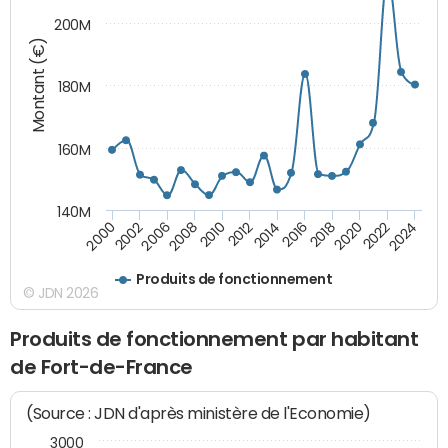
200M
Montant (€)
180M
160M
140M
2006
2016
2010
2020
2002
2014
2024
2008
2018
2000
2012
2022
Produits de fonctionnement
© JDN 2026
Produits de fonctionnement par habitant
de Fort-de-France
(Source : JDN d'après ministère de l'Economie)
3000