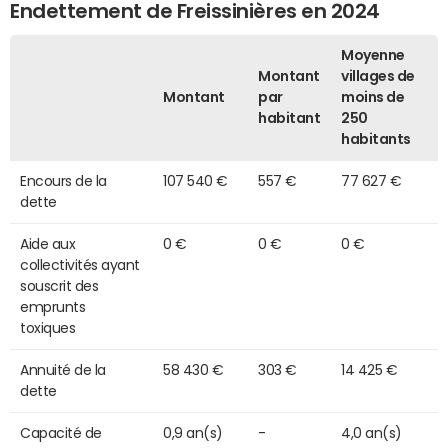
Endettement de Freissinières en 2024
Moyenne
Montant
villages de
Montant
par
moins de
habitant
250
habitants
Encours de la
107 540 €
557 €
77 627 €
dette
Aide aux
0 €
0 €
0 €
collectivités ayant
souscrit des
emprunts
toxiques
Annuité de la
58 430 €
303 €
14 425 €
dette
Capacité de
0,9 an(s)
-
4,0 an(s)