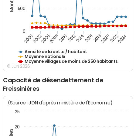
500
0
2018
2002
2022
2008
2012
2016
2000
2020
2006
2024
2010
2014
Annuité de la dette / habitant
Moyenne nationale
Moyenne villages de moins de 250 habitants
© JDN 2026
Capacité de désendettement de
Freissinières
(Source : JDN d'après ministère de l'Economie)
25
20