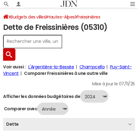
Budgets des villes
Hautes-Alpes
Freissinières
Dette de Freissinières (05310)
Dette au 31/12/2024
Voir aussi :
L'Argentière-la-Bessée
Champcella
Puy-Saint-
Vincent
Comparer Freissinières à une autre ville
Mise à jour le 07/11/25
Afficher les données budgétaires de
Comparer avec
Dette