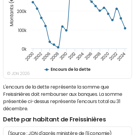
Montants (€)
200k
100k
0k
2000
2022
2016
2010
2002
2024
2018
2012
2006
2020
2014
2008
Encours de la dette
© JDN 2026
L'encours de la dette représente la somme que
Freissinières doit rembourser aux banques. La somme
présentée ci-dessus représente l'encours total au 31
décembre.
Dette par habitant de Freissinières
(Source : JDN d'après ministère de l'Economie)