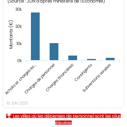
(Source : JDN d'après ministère de l'Economie)
30k
Montants (€)
20k
10k
0k
Achats et charges ex…
Charges de personnel
Charges financières
Contingents
Subventions versées
© JDN 2026
Les villes où les dépenses de personnel sont les plus
élevées