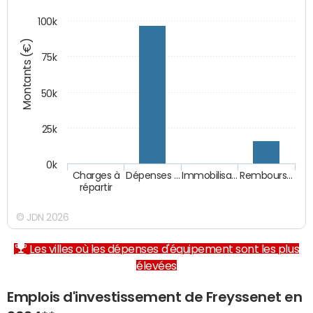
100k
Montants (€)
75k
50k
25k
0k
Charges à
Dépenses …
Immobilisa…
Rembours…
répartir
© JDN 2026
Les villes où les dépenses d'équipement sont les plus
élevées
Emplois d'investissement de Freyssenet en