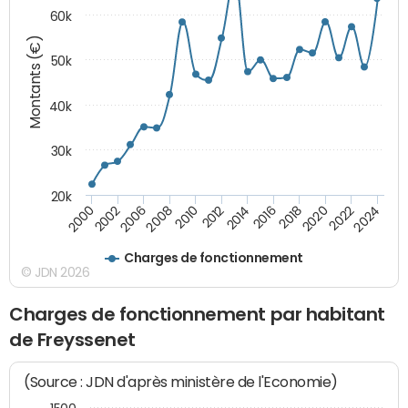
60k
Montants (€)
50k
40k
30k
20k
2020
2010
2016
2006
2022
2012
2000
2018
2008
2024
2014
2002
Charges de fonctionnement
© JDN 2026
Charges de fonctionnement par habitant
de Freyssenet
(Source : JDN d'après ministère de l'Economie)