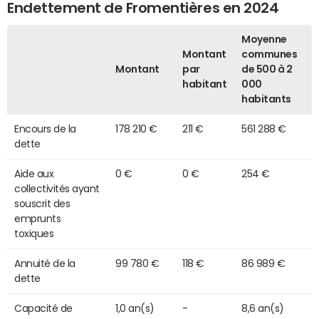
Endettement de Fromentières en 2024
Moyenne
Montant
communes
Montant
par
de 500 à 2
habitant
000
habitants
Encours de la
178 210 €
211 €
561 288 €
dette
Aide aux
0 €
0 €
254 €
collectivités ayant
souscrit des
emprunts
toxiques
Annuité de la
99 780 €
118 €
86 989 €
dette
Capacité de
1,0 an(s)
-
8,6 an(s)