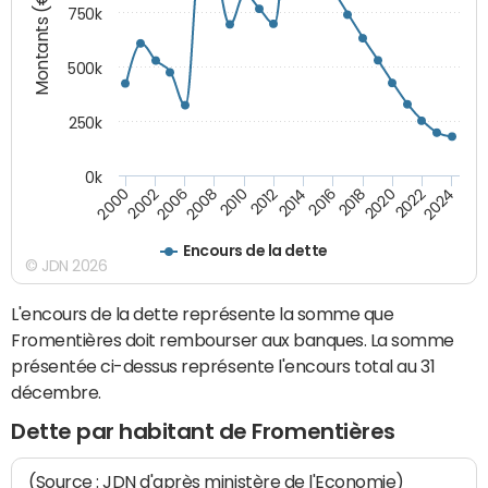
Montants (€)
750k
500k
250k
0k
2016
2014
2012
2010
2008
2006
2002
2000
2024
2022
2020
2018
Encours de la dette
© JDN 2026
L'encours de la dette représente la somme que
Fromentières doit rembourser aux banques. La somme
présentée ci-dessus représente l'encours total au 31
décembre.
Dette par habitant de Fromentières
(Source : JDN d'après ministère de l'Economie)