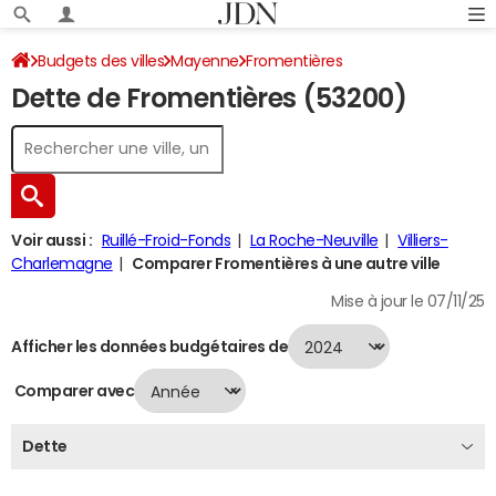
Budgets des villes
Mayenne
Fromentières
Dette de Fromentières (53200)
Dette au 31/12/2024
Voir aussi :
Ruillé-Froid-Fonds
La Roche-Neuville
Villiers-
Charlemagne
Comparer Fromentières à une autre ville
Mise à jour le 07/11/25
Afficher les données budgétaires de
Comparer avec
Dette