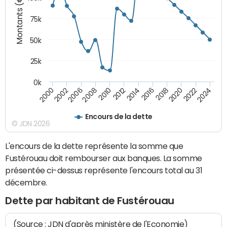
Montants (€)
75k
50k
25k
0k
2024
2002
2010
2016
2022
2000
2008
2014
2020
2006
2012
2018
Encours de la dette
© JDN 2026
L'encours de la dette représente la somme que
Fustérouau doit rembourser aux banques. La somme
présentée ci-dessus représente l'encours total au 31
décembre.
Dette par habitant de Fustérouau
(Source : JDN d'après ministère de l'Economie)