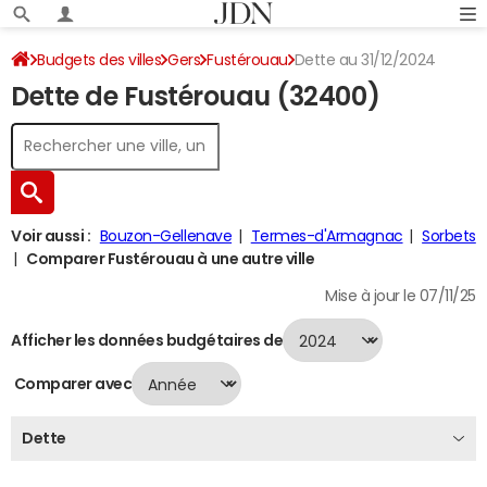
Budgets des villes
Gers
Fustérouau
Dette au 31/12/2024
Dette de Fustérouau (32400)
Voir aussi :
Bouzon-Gellenave
Termes-d'Armagnac
Sorbets
Comparer Fustérouau à une autre ville
Mise à jour le 07/11/25
Afficher les données budgétaires de
Comparer avec
Dette