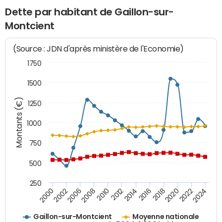
Dette par habitant de Gaillon-sur-
Montcient
(Source : JDN d'après ministère de l'Economie)
1750
1500
Montants (€)
1250
1000
750
500
250
2018
2002
2022
2008
2012
2016
2000
2020
2006
2024
2010
2014
Gaillon-sur-Montcient
Moyenne nationale