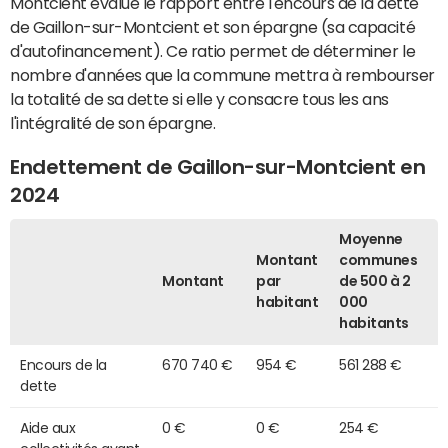
Montcient évalue le rapport entre l'encours de la dette
de Gaillon-sur-Montcient et son épargne (sa capacité
d'autofinancement). Ce ratio permet de déterminer le
nombre d'années que la commune mettra à rembourser
la totalité de sa dette si elle y consacre tous les ans
l'intégralité de son épargne.
Endettement de Gaillon-sur-Montcient en
2024
Moyenne
Montant
communes
Montant
par
de 500 à 2
habitant
000
habitants
Encours de la
670 740 €
954 €
561 288 €
dette
Aide aux
0 €
0 €
254 €