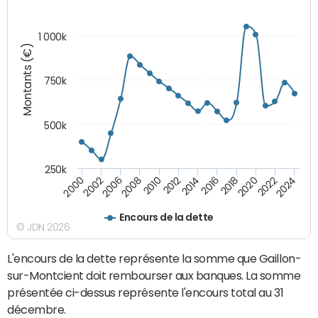
1 000k
Montants (€)
750k
500k
250k
2016
2014
2012
2010
2008
2006
2002
2000
2024
2022
2020
2018
Encours de la dette
© JDN 2026
L'encours de la dette représente la somme que Gaillon-
sur-Montcient doit rembourser aux banques. La somme
présentée ci-dessus représente l'encours total au 31
décembre.