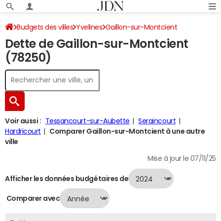
Budgets des villes
Yvelines
Gaillon-sur-Montcient
Dette de Gaillon-sur-Montcient
Dette au 31/12/2024
(78250)
Voir aussi :
Tessancourt-sur-Aubette
Seraincourt
Hardricourt
Comparer Gaillon-sur-Montcient à une autre
ville
Mise à jour le 07/11/25
Afficher les données budgétaires de
Comparer avec