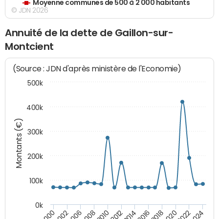
Moyenne communes de 500 à 2 000 habitants
© JDN 2026
Annuité de la dette de Gaillon-sur-
Montcient
(Source : JDN d'après ministère de l'Economie)
500k
400k
Montants (€)
300k
200k
100k
0k
2000
2022
2016
2010
2002
2024
2018
2012
2006
2020
2014
2008