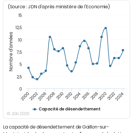
(Source : JDN d'après ministère de l'Economie)
15
12,5
Nombre d'années
10
7,5
5
2,5
0
2016
2008
2018
2010
2020
2000
2012
2022
2002
2014
2024
2006
Capacité de désendettement
© JDN 2026
La capacité de désendettement de Gaillon-sur-