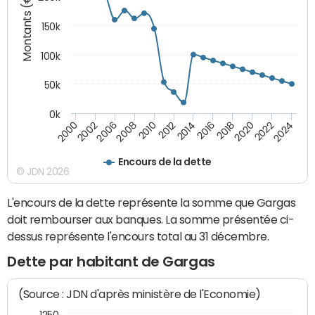
Montants (€)
150k
100k
50k
0k
2008
2022
2002
2018
2014
2010
2024
2006
2020
2000
2016
2012
Encours de la dette
© JDN 2026
L'encours de la dette représente la somme que Gargas
doit rembourser aux banques. La somme présentée ci-
dessus représente l'encours total au 31 décembre.
Dette par habitant de Gargas
(Source : JDN d'après ministère de l'Economie)
1250