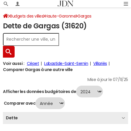
Budgets des villes
Haute-Garonne
Gargas
Dette de Gargas (31620)
Dette au 31/12/2024
Voir aussi :
Cépet
Labastide-Saint-Sernin
Villariès
Comparer Gargas à une autre ville
Mise à jour le 07/11/25
Afficher les données budgétaires de
Comparer avec
Dette