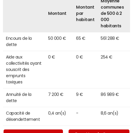
Moyenne
Montant
communes
Montant
par
de 500 à 2
habitant
000
habitants
Encours de la
50 000 €
65 €
561 288 €
dette
Aide aux
0 €
0 €
254 €
collectivités ayant
souscrit des
emprunts
toxiques
Annuité de la
7 200 €
9 €
86 989 €
dette
Capacité de
0,4 an(s)
-
8,6 an(s)
désendettement