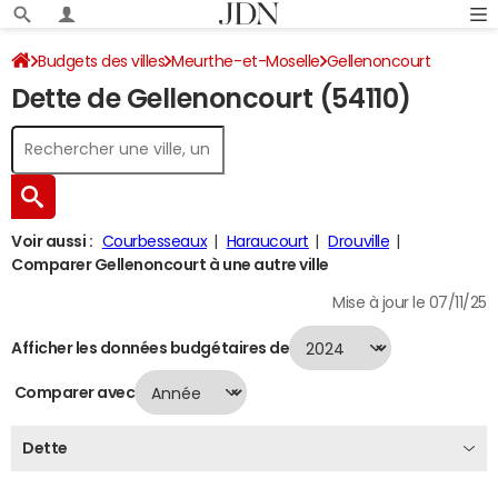
Budgets des villes
Meurthe-et-Moselle
Gellenoncourt
Dette de Gellenoncourt (54110)
Dette au 31/12/2024
Voir aussi :
Courbesseaux
Haraucourt
Drouville
Comparer Gellenoncourt à une autre ville
Mise à jour le 07/11/25
Afficher les données budgétaires de
Comparer avec
Dette