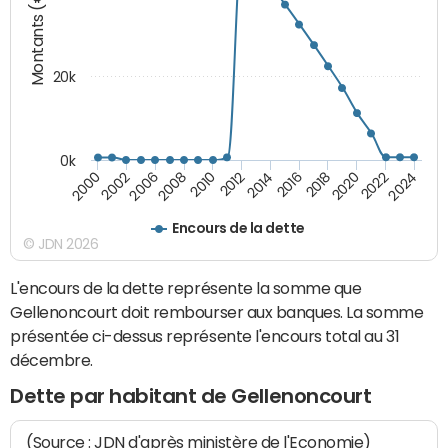
Montants (€)
20k
0k
2010
2012
2014
2016
2018
2020
2022
2024
2000
2002
2006
2008
Encours de la dette
© JDN 2026
L'encours de la dette représente la somme que
Gellenoncourt doit rembourser aux banques. La somme
présentée ci-dessus représente l'encours total au 31
décembre.
Dette par habitant de Gellenoncourt
(Source : JDN d'après ministère de l'Economie)