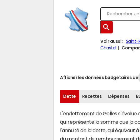
Voir aussi :
Saint-
Chastel
Comparer
Afficher les données budgétaires de
Dette
Recettes
Dépenses
B
L'endettement de Gelles s'évalue en
qui représente la somme que la 
l'annuité de la dette, qui équivaut
du montant de remboursement du c