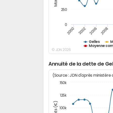
250
0
2000
2002
2006
2008
Gelles
M
Moyenne comm
© JDN 2026
Annuité de la dette de Gel
(Source : JDN d'après ministère
150k
125k
100k