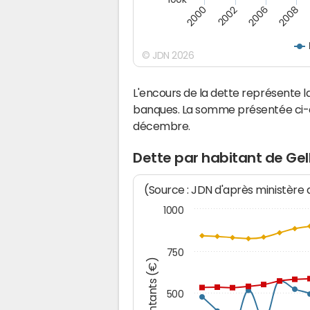
2000
2008
2006
2002
© JDN 2026
L'encours de la dette représente 
banques. La somme présentée ci-de
décembre.
Dette par habitant de Gel
(Source : JDN d'après ministère
1000
750
Montants (€)
500