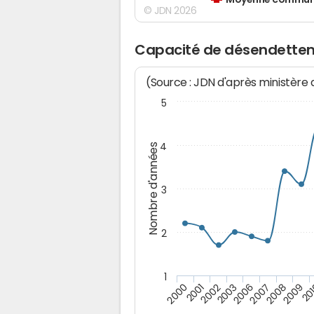
Moyenne communes
© JDN 2026
Capacité de désendettem
(Source : JDN d'après ministère
5
4
Nombre d'années
3
2
1
20
2009
2008
2007
2006
2003
2002
2001
2000