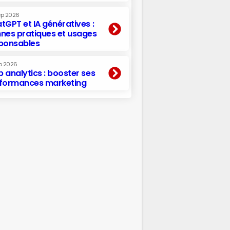
ep 2026
tGPT et IA génératives :
nes pratiques et usages
ponsables
p 2026
 analytics : booster ses
formances marketing