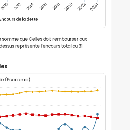
2014
2024
2012
2022
2010
2020
2018
2016
Encours de la dette
la somme que Gelles doit rembourser aux
ssus représente l'encours total au 31
les
 de l'Economie)