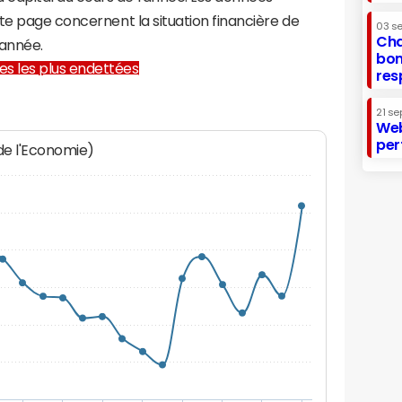
te page concernent la situation financière de
03 s
Cha
année.
bon
lles les plus endettées
res
21 se
Web
per
 de l'Economie)