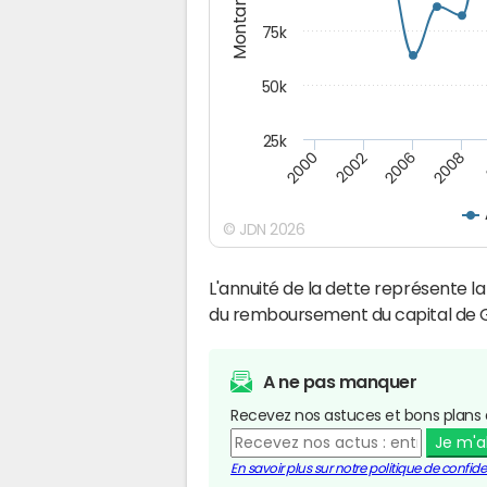
Montants (€)
75k
50k
25k
2008
2000
2002
2006
© JDN 2026
L'annuité de la dette représente 
du remboursement du capital de G
A ne pas manquer
Recevez nos astuces et bons plans 
Je m'
En savoir plus sur notre politique de confiden