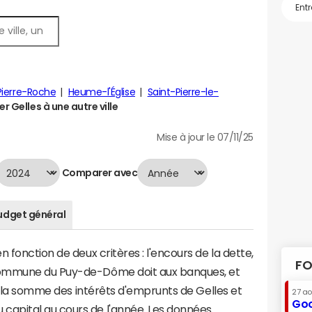
Pierre-Roche
Heume-l'Église
Saint-Pierre-le-
 Gelles à une autre ville
Mise à jour le 07/11/25
Comparer avec
udget général
 fonction de deux critères : l'encours de la dette,
FO
commune du Puy-de-Dôme doit aux banques, et
 à la somme des intérêts d'emprunts de Gelles et
27 a
Goo
apital au cours de l'année. Les données