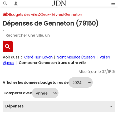
Budgets des villes
Deux-Sèvres
Genneton
Dépenses de Genneton (79150)
Dépenses 2024
Voir aussi :
Cléré-sur-Layon
Saint Maurice Étusson
Val en
Vignes
Comparer Genneton à une autre ville
Mise à jour le 07/11/25
Afficher les données budgétaires de
Comparer avec
Dépenses