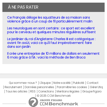
À NE PAS RATER
Ce Français déloge les squatteurs de sa maison sans
violence grâce à un coup de fil particulièrement malin
Les neurologues en sont certains : ce sport est excellent
pour le cerveau et quelques minutes régulières suffisent
Le jardinier du roi d'Angleterre Charles III est catégorique :
avant fin août, voici ce qu'il faut impérativement faire
dans son jardin
Il crée une entreprise de 10 millions de dollars en seulement
6 mois grâce à l'IA : voici la méthode de Ben Broca
Qui sommes-nous ?
L'équipe
Notre société
Publicité
Contact
Recrutement
Données personnelles
Paramétrer les cookies
Gérer Utiq
Tous les articles
RSS
Corrections
Mentions légales
Groupe Figaro
© 2025 CCM Benchmark