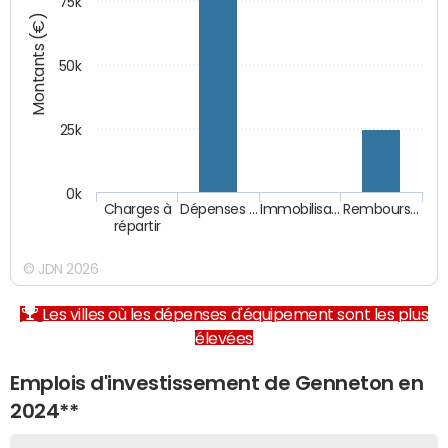
75k
Montants (€)
50k
25k
0k
Charges à
Dépenses …
Immobilisa…
Rembours…
répartir
© JDN 2026
Les villes où les dépenses d'équipement sont les plus
élevées
Emplois d'investissement de Genneton en
2024**