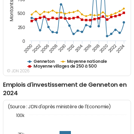
Montants (€)
500
250
0
2018
2002
2022
2008
2012
2016
2000
2020
2006
2024
2010
2014
Genneton
Moyenne nationale
Moyenne villages de 250 à 500
© JDN 2026
Emplois d'investissement de Genneton en
2024
(Source : JDN d'après ministère de l'Economie)
100k