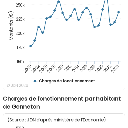
250k
Montants (€)
225k
200k
175k
150k
2008
2022
2002
2018
2014
2010
2024
2006
2020
2000
2016
2012
Charges de fonctionnement
© JDN 2026
Charges de fonctionnement par habitant
de Genneton
(Source : JDN d'après ministère de l'Economie)