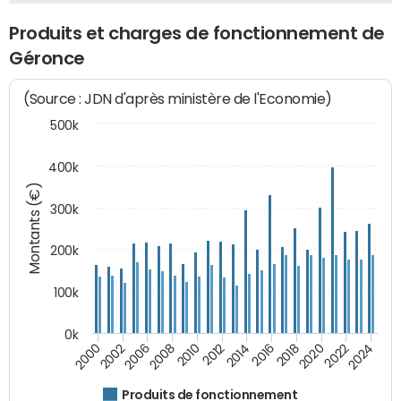
Produits et charges de fonctionnement de
Géronce
(Source : JDN d'après ministère de l'Economie)
500k
400k
Montants (€)
300k
200k
100k
0k
2000
2022
2016
2010
2002
2024
2018
2012
2006
2020
2014
2008
Produits de fonctionnement