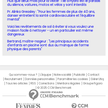
Plus que deux mois pour la visiter : l'île d'Hydra est le paradis
du silence, voitures, motos et vélos y sont interdits
Pr. Alinka Greasley : "Pour les femmes de plus de 40 ans,
danser entretient la santé cardiovasculaire et l'équilibre
mental"
Voici les revêtements de sol à éviter si vous voulez une
maison facile à nettoyer - un en particulier est même
dangereux
Bertrand, maître-nageur : "Les principaux accidents
d'enfants en piscine sont dus au manque de forme
physique des parents"
Qui sommes-nous ?
L'équipe
Notre société
Publicité
Contact
Recrutement
Données personnelles
Paramétrer les cookies
Gérer Utiq
Tous les articles
RSS
Corrections
Mentions légales
Groupe Figaro
© 2025 CCM Benchmark