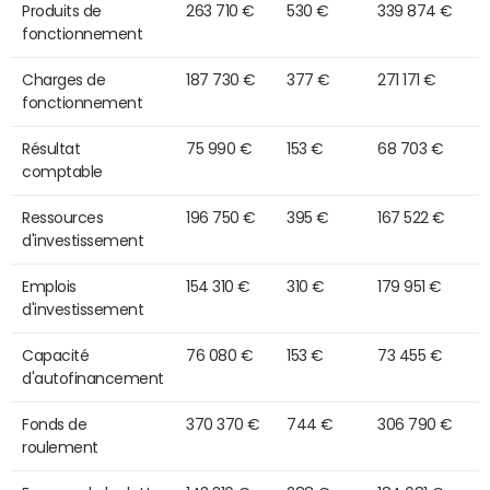
Produits de
263 710 €
530 €
339 874 €
fonctionnement
Charges de
187 730 €
377 €
271 171 €
fonctionnement
Résultat
75 990 €
153 €
68 703 €
comptable
Ressources
196 750 €
395 €
167 522 €
d'investissement
Emplois
154 310 €
310 €
179 951 €
d'investissement
Capacité
76 080 €
153 €
73 455 €
d'autofinancement
Fonds de
370 370 €
744 €
306 790 €
roulement