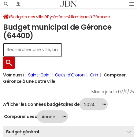
Budgets des villes
Pyrénées-Atlantiques
Géronce
Budget municipal de Géronce
Budget 2024
(64400)
Voir aussi :
Saint-Goin
Geüs-d'Oloron
Orin
Comparer
Géronce à une autre ville
Mise à jour le 07/11/25
Afficher les données budgétaires de
Comparer avec
Budget général