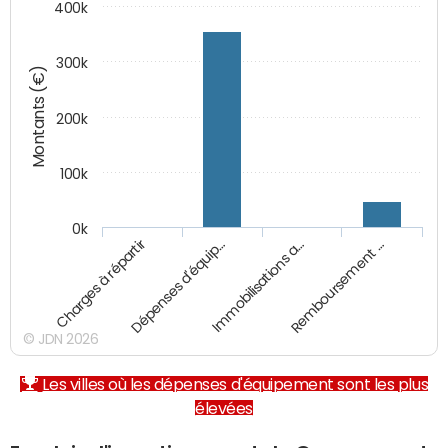
400k
300k
Montants (€)
200k
100k
0k
Charges à répartir
Dépenses d'équip…
Immobilisations a…
Remboursement …
© JDN 2026
Les villes où les dépenses d'équipement sont les plus
élevées