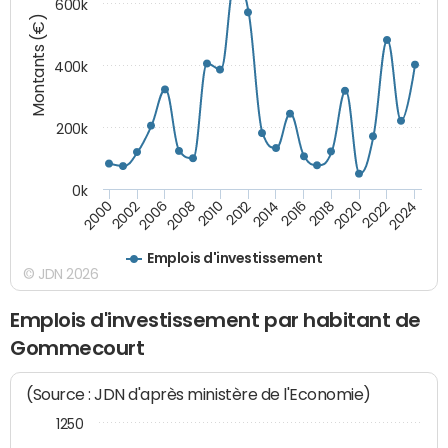
600k
Montants (€)
400k
200k
0k
2000
2022
2016
2010
2002
2024
2018
2012
2006
2020
2014
2008
Emplois d'investissement
© JDN 2026
Emplois d'investissement par habitant de
Gommecourt
(Source : JDN d'après ministère de l'Economie)
1250