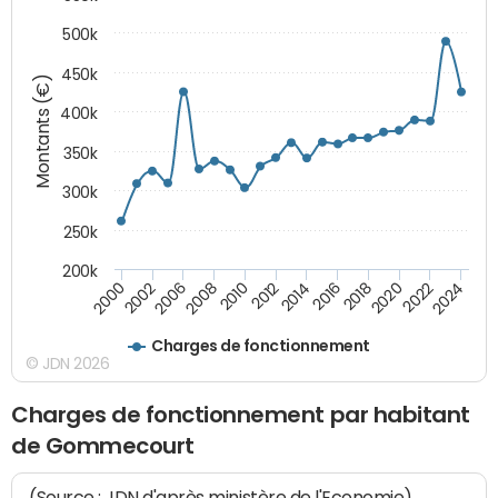
500k
450k
Montants (€)
400k
350k
300k
250k
200k
2000
2022
2016
2010
2002
2024
2018
2012
2006
2020
2014
2008
Charges de fonctionnement
© JDN 2026
Charges de fonctionnement par habitant
de Gommecourt
(Source : JDN d'après ministère de l'Economie)