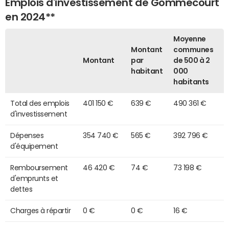
Emplois d'investissement de Gommecourt
en 2024**
Moyenne
Montant
communes
Montant
par
de 500 à 2
habitant
000
habitants
Total des emplois
401 150 €
639 €
490 361 €
d'investissement
Dépenses
354 740 €
565 €
392 796 €
d'équipement
Remboursement
46 420 €
74 €
73 198 €
d'emprunts et
dettes
Charges à répartir
0 €
0 €
16 €