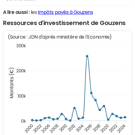
A lire aussi :
les
impôts payés à Gouzens
Ressources d'investissement de Gouzens
(Source : JDN d'après ministère de l'Economie)
300k
Montants (€)
200k
100k
0k
2008
2022
2002
2018
2014
2010
2024
2006
2020
2000
2016
2012