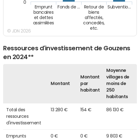
0
Emprunt
Fonds de …
Retour de
Subventio…
bancaires
biens
et dettes
affectés,
assimilées
concedés,
etc.
© JDN 2026
Ressources d'investissement de Gouzens
en 2024**
Moyenne
Montant
villages de
Montant
par
moins de
habitant
250
habitants
Total des
13 280 €
154 €
86 130 €
ressources
d'investissement
Emprunts
0 €
0 €
9 803 €