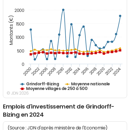
2000
Montants (€)
1500
1000
500
0
2018
2002
2022
2008
2012
2016
2000
2020
2006
2024
2010
2014
Grindorff-Bizing
Moyenne nationale
Moyenne villages de 250 à 500
© JDN 2026
Emplois d'investissement de Grindorff-
Bizing en 2024
(Source : JDN d'après ministère de l'Economie)