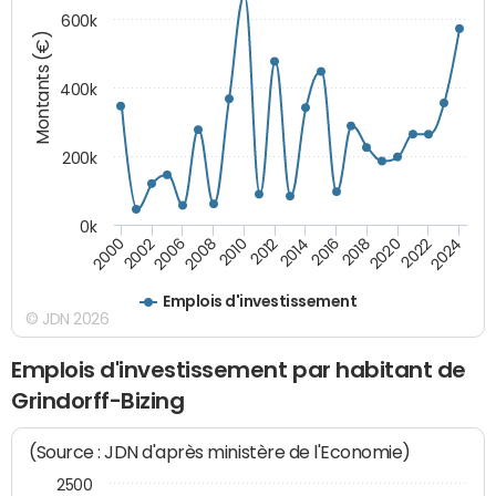
600k
Montants (€)
400k
200k
0k
2000
2022
2016
2010
2002
2024
2018
2012
2006
2020
2014
2008
Emplois d'investissement
© JDN 2026
Emplois d'investissement par habitant de
Grindorff-Bizing
(Source : JDN d'après ministère de l'Economie)
2500