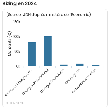
Bizing en 2024
(Source : JDN d'après ministère de l'Economie)
150k
Montants (€)
100k
50k
0k
Achats et charges ext…
Charges de personnel
Charges financières
Contingents
Subventions versées
© JDN 2026