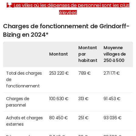
Les villes où les dépenses de personnel sont les plus
élevées
Charges de fonctionnement de Grindorff-
Bizing en 2024*
Montant
Moyenne
Montant
par
villages de
habitant
250 à 500
Total des charges
253 220 €
789 €
271 171 €
de
fonctionnement
Charges de
100 630 €
313 €
91 453 €
personnel
Achats et charges
80 450 €
251 €
93 036 €
externes