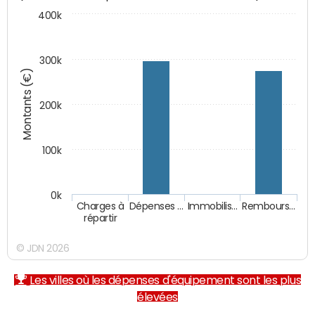
400k
300k
Montants (€)
200k
100k
0k
Charges à
Dépenses …
Immobilis…
Rembours…
répartir
© JDN 2026
Les villes où les dépenses d'équipement sont les plus
élevées