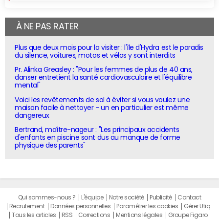
À NE PAS RATER
Plus que deux mois pour la visiter : l'île d'Hydra est le paradis
du silence, voitures, motos et vélos y sont interdits
Pr. Alinka Greasley : "Pour les femmes de plus de 40 ans,
danser entretient la santé cardiovasculaire et l'équilibre
mental"
Voici les revêtements de sol à éviter si vous voulez une
maison facile à nettoyer - un en particulier est même
dangereux
Bertrand, maître-nageur : "Les principaux accidents
d'enfants en piscine sont dus au manque de forme
physique des parents"
Qui sommes-nous ?
L'équipe
Notre société
Publicité
Contact
Recrutement
Données personnelles
Paramétrer les cookies
Gérer Utiq
Tous les articles
RSS
Corrections
Mentions légales
Groupe Figaro