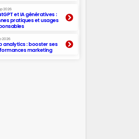
ep 2026
tGPT et IA génératives :
nes pratiques et usages
ponsables
p 2026
 analytics : booster ses
formances marketing