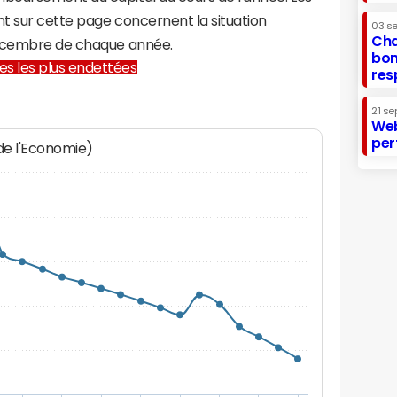
t sur cette page concernent la situation
03 s
Cha
décembre de chaque année.
bon
lles les plus endettées
res
21 se
Web
per
 de l'Economie)