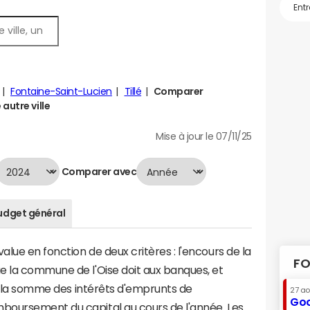
Fontaine-Saint-Lucien
Tillé
Comparer
autre ville
Mise à jour le 07/11/25
Comparer avec
udget général
lue en fonction de deux critères : l'encours de la
FO
e la commune de l'Oise doit aux banques, et
t à la somme des intérêts d'emprunts de
27 a
Goo
boursement du capital au cours de l'année. Les