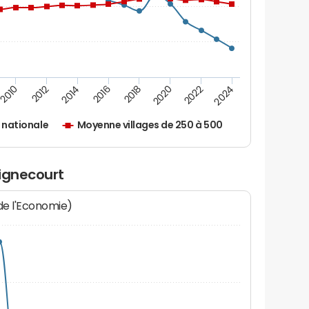
2010
2012
2014
2016
2018
2020
2022
2024
nationale
Moyenne villages de 250 à 500
uignecourt
 de l'Economie)