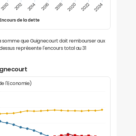
2014
2024
2012
2022
2010
2020
2018
2016
Encours de la dette
 la somme que Guignecourt doit rembourser aux
ssus représente l'encours total au 31
ignecourt
 de l'Economie)