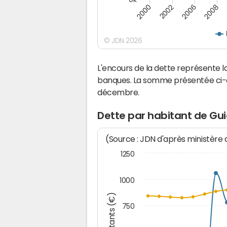
2000
2008
2006
2002
© JDN 2026
L'encours de la dette représente
banques. La somme présentée ci-de
décembre.
Dette par habitant de Gu
(Source : JDN d'après ministère
1250
1000
Montants (€)
750