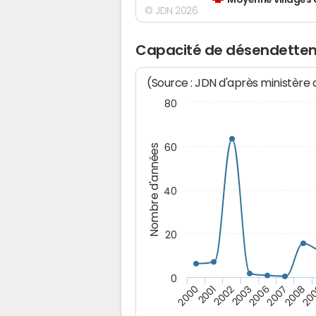
Moyenne villages 
© JDN 2026
Capacité de désendette
(Source : JDN d'après ministère
80
60
Nombre d'années
40
20
0
2001
2008
2002
20
2003
2006
2000
2007