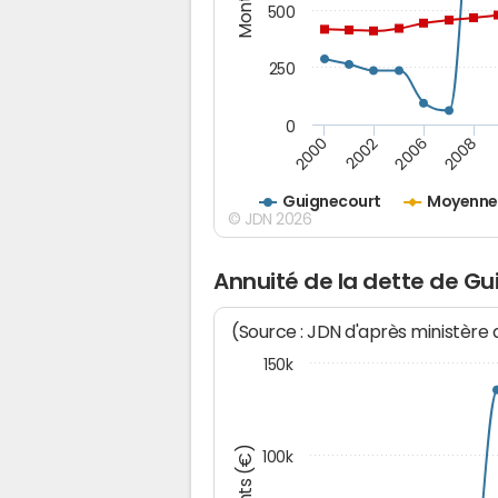
500
250
0
2000
2002
2006
2008
Guignecourt
Moyenne 
© JDN 2026
Annuité de la dette de G
(Source : JDN d'après ministère
150k
100k