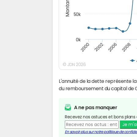
Montants (€)
50k
0k
2008
2000
2002
2006
© JDN 2026
L'annuité de la dette représente 
du remboursement du capital de 
A ne pas manquer
Recevez nos astuces et bons plans 
Je m'
En savoir plus sur notre politique de confiden