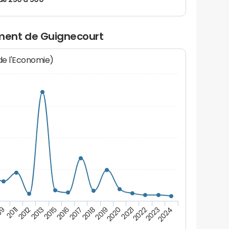
de 250 à 500
ment de Guignecourt
 de l'Economie)
2022
2018
2013
2023
2019
2015
09
2024
2020
2016
2011
2021
2017
2012