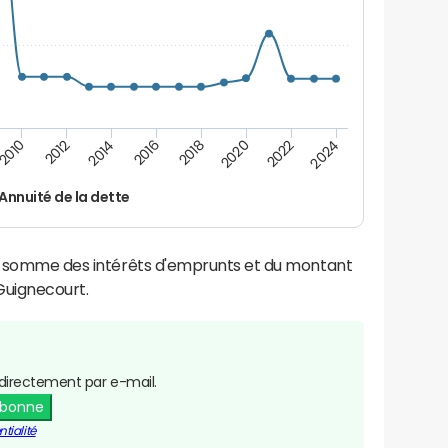
2016
2018
2010
2020
2012
2022
2014
2024
Annuité de la dette
la somme des intérêts d'emprunts et du montant
Guignecourt.
directement par e-mail.
abonne
tialité