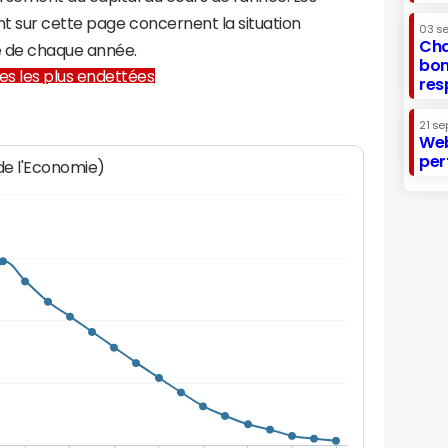
t sur cette page concernent la situation
03 s
Cha
e de chaque année.
bon
lles les plus endettées
res
21 se
Web
per
 de l'Economie)