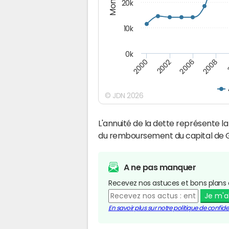
20k
10k
0k
2008
2006
2002
2000
© JDN 2026
L'annuité de la dette représente 
du remboursement du capital de G
A ne pas manquer
Recevez nos astuces et bons plans 
Je m'
En savoir plus sur notre politique de confiden