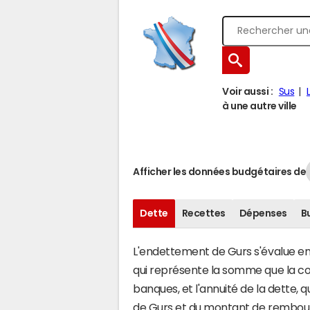
Voir aussi :
Sus
à une autre ville
Afficher les données budgétaires de
Dette
Recettes
Dépenses
B
L'endettement de Gurs s'évalue en f
qui représente la somme que la c
banques, et l'annuité de la dette,
de Gurs et du montant de rembours