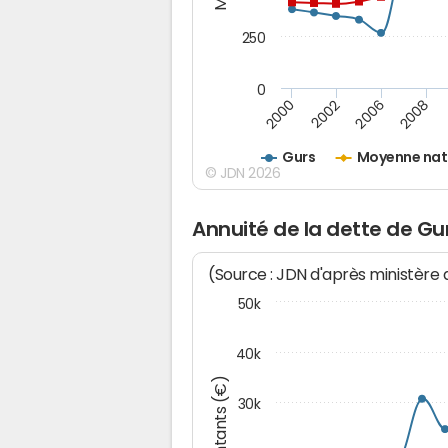
250
0
2000
2002
2006
2008
Gurs
Moyenne nat
© JDN 2026
Annuité de la dette de Gu
(Source : JDN d'après ministère
50k
40k
Montants (€)
30k