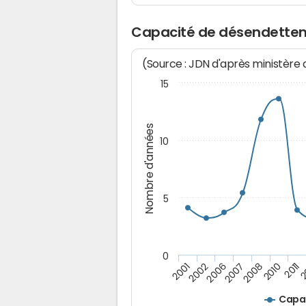
Capacité de désendette
(Source : JDN d'après ministère
15
Nombre d'années
10
5
0
2006
2
2002
2011
2001
2010
2008
2007
Capa