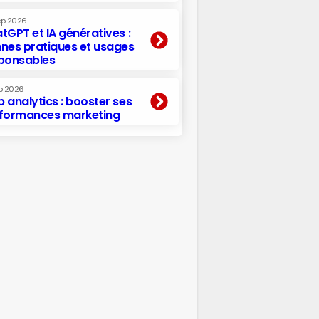
ep 2026
tGPT et IA génératives :
nes pratiques et usages
ponsables
p 2026
 analytics : booster ses
formances marketing