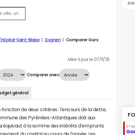
L'Hôpital-Saint-Blaise
Dognen
Comparer Gurs
Mise à jour le 07/11/25
Comparer avec
udget général
onction de deux critères : l'encours de la dette,
FO
ommune des Pyrénées-Atlantiques doit aux
 qui équivaut à la somme des intérêts d'emprunts
27 a
Goo
ement du capital au cours de l'année. Les