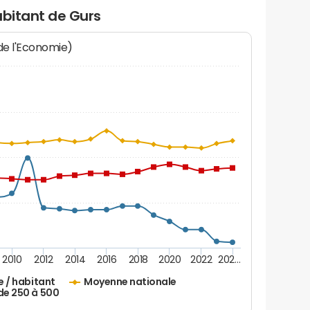
abitant de Gurs
 de l'Economie)
2010
2012
2014
2016
2018
2020
2022
202…
e / habitant
Moyenne nationale
de 250 à 500