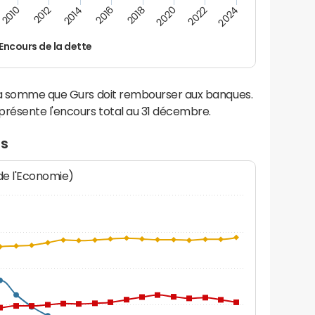
2014
2024
2012
2022
2010
2020
2018
2016
Encours de la dette
 la somme que Gurs doit rembourser aux banques.
résente l'encours total au 31 décembre.
rs
 de l'Economie)