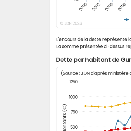
2000
2008
2006
2002
© JDN 2026
L'encours de la dette représente
La somme présentée ci-dessus rep
Dette par habitant de Gu
(Source : JDN d'après ministère
1250
1000
Montants (€)
750
500