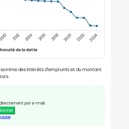
2016
2014
2012
2010
2024
2022
2020
2018
Annuité de la dette
la somme des intérêts d'emprunts et du montant
urs.
directement par e-mail.
abonne
tialité