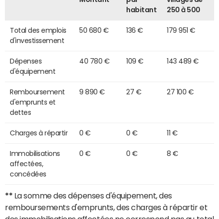
habitant
250 à 500
Total des emplois
50 680 €
136 €
179 951 €
d'investissement
Dépenses
40 780 €
109 €
143 489 €
d'équipement
Remboursement
9 890 €
27 €
27 100 €
d'emprunts et
dettes
Charges à répartir
0 €
0 €
11 €
Immobilisations
0 €
0 €
8 €
affectées,
concédées
**
La somme des dépenses d'équipement, des
remboursements d'emprunts, des charges à répartir et
des immobilisations affectées ne correspond pas au total