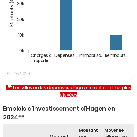
Montants (€)
30k
20k
10k
0k
Charges à
Dépenses …
Immobilisa…
Rembours…
répartir
© JDN 2026
Les villes où les dépenses d'équipement sont les plus
élevées
Emplois d'investissement d'Hagen en
2024**
Montant
Moyenne
Montant
par
villages de