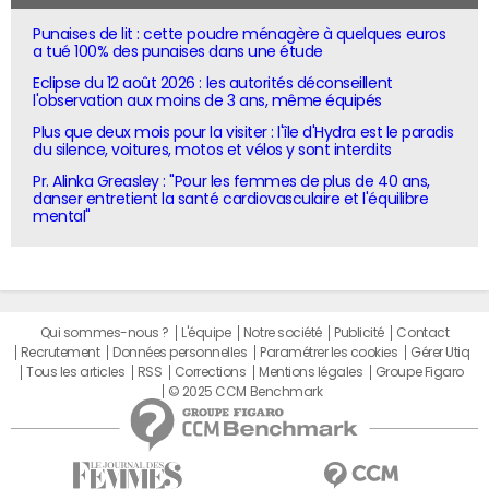
Punaises de lit : cette poudre ménagère à quelques euros
a tué 100% des punaises dans une étude
Eclipse du 12 août 2026 : les autorités déconseillent
l'observation aux moins de 3 ans, même équipés
Plus que deux mois pour la visiter : l'île d'Hydra est le paradis
du silence, voitures, motos et vélos y sont interdits
Pr. Alinka Greasley : "Pour les femmes de plus de 40 ans,
danser entretient la santé cardiovasculaire et l'équilibre
mental"
Qui sommes-nous ?
L'équipe
Notre société
Publicité
Contact
Recrutement
Données personnelles
Paramétrer les cookies
Gérer Utiq
Tous les articles
RSS
Corrections
Mentions légales
Groupe Figaro
© 2025 CCM Benchmark