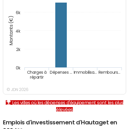
6k
Montants (€)
4k
2k
0k
Charges à
Dépenses …
Immobilisa…
Rembours…
répartir
© JDN 2026
Les villes où les dépenses d'équipement sont les plus
élevées
Emplois d'investissement d'Hautaget en