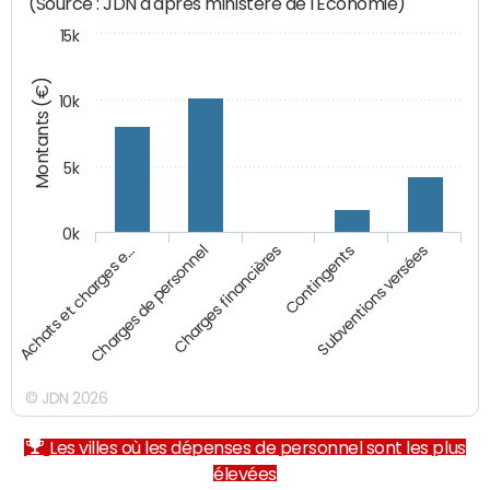
(Source : JDN d'après ministère de l'Economie)
15k
Montants (€)
10k
5k
0k
Charges financières
Contingents
Subventions versées
Achats et charges e…
Charges de personnel
© JDN 2026
Les villes où les dépenses de personnel sont les plus
élevées