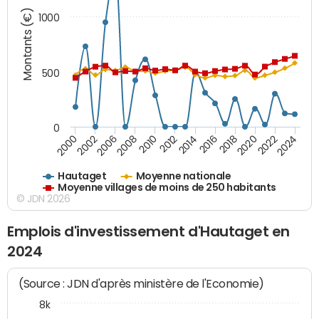
Montants (€)
1000
500
0
2018
2002
2022
2008
2012
2016
2000
2020
2006
2024
2010
2014
Hautaget
Moyenne nationale
Moyenne villages de moins de 250 habitants
© JDN 2026
Emplois d'investissement d'Hautaget en
2024
(Source : JDN d'après ministère de l'Economie)
8k