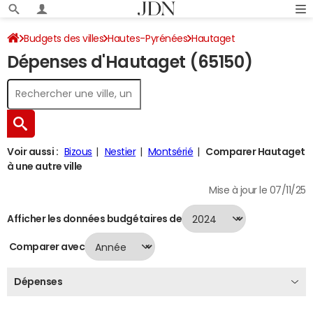
Budgets des villes
Hautes-Pyrénées
Hautaget
Dépenses d'Hautaget (65150)
Dépenses 2024
Voir aussi :
Bizous
Nestier
Montsérié
Comparer Hautaget
à une autre ville
Mise à jour le 07/11/25
Afficher les données budgétaires de
Comparer avec
Dépenses