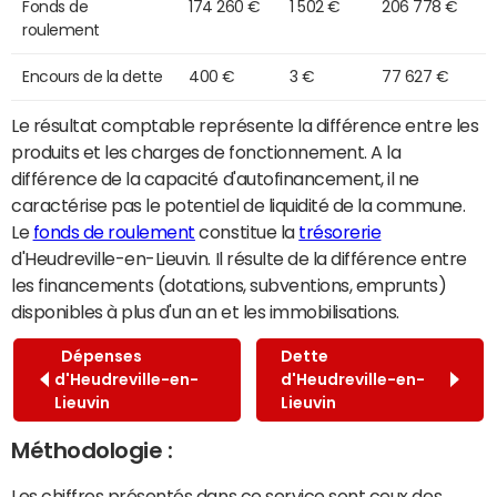
Fonds de
174 260 €
1 502 €
206 778 €
roulement
Encours de la dette
400 €
3 €
77 627 €
Le résultat comptable représente la différence entre les
produits et les charges de fonctionnement. A la
différence de la capacité d'autofinancement, il ne
caractérise pas le potentiel de liquidité de la commune.
Le
fonds de roulement
constitue la
trésorerie
d'Heudreville-en-Lieuvin. Il résulte de la différence entre
les financements (dotations, subventions, emprunts)
disponibles à plus d'un an et les immobilisations.
Dépenses
Dette
d'Heudreville-en-
d'Heudreville-en-
Lieuvin
Lieuvin
Méthodologie :
Les chiffres présentés dans ce service sont ceux des