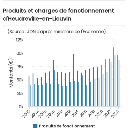
Produits et charges de fonctionnement
d'Heudreville-en-Lieuvin
(Source : JDN d'après ministère de l'Economie)
125k
100k
Montants (€)
75k
50k
25k
0k
2024
2002
2010
2016
2022
2000
2008
2014
2020
2006
2012
2018
Produits de fonctionnement