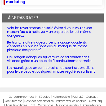
marketing
À NE PAS RATER
Voici les revêtements de sol à éviter si vous voulez une
maison facile à nettoyer - un en particulier est même
dangereux
Bertrand, maître-nageur : "Les principaux accidents
d'enfants en piscine sont dus au manque de forme
physique des parents"
Ce Français déloge les squatteurs de sa maison sans
violence grâce à un coup de fil particulièrement malin
Les neurologues en sont certains : ce sport est excellent
pour le cerveau et quelques minutes régulières suffisent
Qui sommes-nous ?
L'équipe
Notre société
Publicité
Contact
Recrutement
Données personnelles
Paramétrer les cookies
Gérer Utiq
Tous les articles
RSS
Corrections
Mentions légales
Groupe Figaro