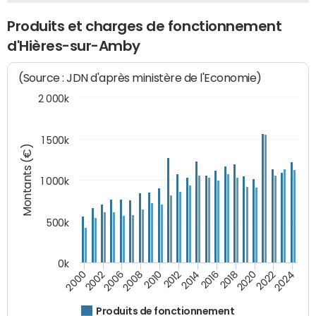
Produits et charges de fonctionnement
d'Hières-sur-Amby
(Source : JDN d'après ministère de l'Economie)
2 000k
1 500k
Montants (€)
1 000k
500k
0k
2014
2008
2000
2024
2018
2012
2006
2022
2016
2010
2002
2020
Produits de fonctionnement