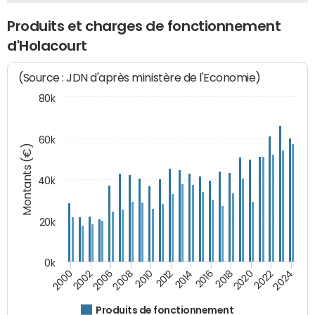
Produits et charges de fonctionnement
d'Holacourt
(Source : JDN d'après ministère de l'Economie)
80k
60k
Montants (€)
40k
20k
0k
2020
2010
2016
2006
2022
2012
2000
2018
2008
2024
2014
2002
Produits de fonctionnement