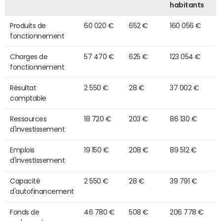
habitants
Produits de
60 020 €
652 €
160 056 €
fonctionnement
Charges de
57 470 €
625 €
123 054 €
fonctionnement
Résultat
2 550 €
28 €
37 002 €
comptable
Ressources
18 720 €
203 €
86 130 €
d'investissement
Emplois
19 150 €
208 €
89 512 €
d'investissement
Capacité
2 550 €
28 €
39 791 €
d'autofinancement
Fonds de
46 780 €
508 €
206 778 €