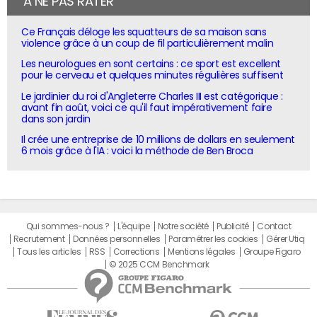
À NE PAS RATER
Ce Français déloge les squatteurs de sa maison sans
violence grâce à un coup de fil particulièrement malin
Les neurologues en sont certains : ce sport est excellent
pour le cerveau et quelques minutes régulières suffisent
Le jardinier du roi d'Angleterre Charles III est catégorique :
avant fin août, voici ce qu'il faut impérativement faire
dans son jardin
Il crée une entreprise de 10 millions de dollars en seulement
6 mois grâce à l'IA : voici la méthode de Ben Broca
Qui sommes-nous ?
L'équipe
Notre société
Publicité
Contact
Recrutement
Données personnelles
Paramétrer les cookies
Gérer Utiq
Tous les articles
RSS
Corrections
Mentions légales
Groupe Figaro
© 2025 CCM Benchmark