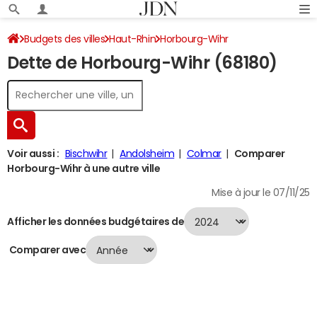
Budgets des villes
Haut-Rhin
Horbourg-Wihr
Dette de Horbourg-Wihr (68180)
Dette au 31/12/2024
Voir aussi :
Bischwihr
Andolsheim
Colmar
Comparer
Horbourg-Wihr à une autre ville
Mise à jour le 07/11/25
Afficher les données budgétaires de
Comparer avec