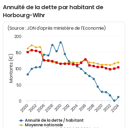
Annuité de la dette par habitant de
Horbourg-Wihr
(Source : JDN d'après ministère de l'Economie)
200
150
Montants (€)
100
50
0
2014
2008
2000
2024
2018
2012
2006
2022
2016
2010
2002
2020
Annuité de la dette / habitant
Moyenne nationale