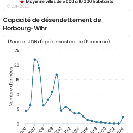
Moyenne villes de 5 000 à 10 000 habitants
© JDN 2026
Capacité de désendettement de
Horbourg-Wihr
(Source : JDN d'après ministère de l'Economie)
25
20
Nombre d'années
15
10
5
0
2000
2022
2016
2010
2002
2024
2018
2012
2006
2020
2014
2008