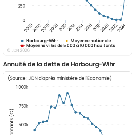
250
0
2018
2002
2022
2008
2012
2016
2000
2020
2006
2024
2010
2014
Horbourg-Wihr
Moyenne nationale
Moyenne villes de 5 000 à 10 000 habitants
© JDN 2026
Annuité de la dette de Horbourg-Wihr
(Source : JDN d'après ministère de l'Economie)
1 000k
750k
Montants (€)
500k