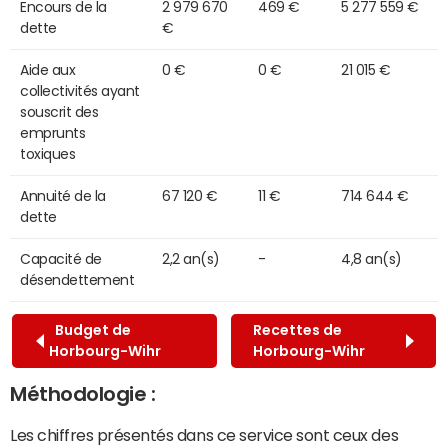
Encours de la
2 979 670
469 €
5 277 559 €
dette
€
Aide aux
0 €
0 €
21 015 €
collectivités ayant
souscrit des
emprunts
toxiques
Annuité de la
67 120 €
11 €
714 644 €
dette
Capacité de
2,2 an(s)
-
4,8 an(s)
désendettement
Budget de
Recettes de
Horbourg-Wihr
Horbourg-Wihr
Méthodologie :
Les chiffres présentés dans ce service sont ceux des