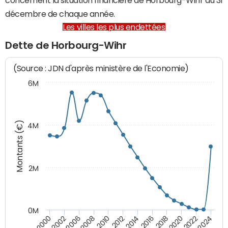
décembre de chaque année.
Les villes les plus endettées
Dette de Horbourg-Wihr
(Source : JDN d'après ministère de l'Economie)
6M
Montants (€)
4M
2M
0M
2010
2012
2014
2016
2018
2020
2022
2024
2000
2002
2006
2008