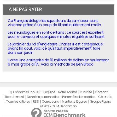
À NE PAS RATER
Ce Français déloge les squatteurs de sa maison sans
violence grâce à un coup de fil particulièrement malin
Les neurologues en sont certains : ce sport est excellent
pour le cerveau et quelques minutes régulières suffisent
Le jardinier du roi d'Angleterre Charles III est catégorique :
avant fin août, voici ce qu'il faut impérativement faire
dans son jardin
Il crée une entreprise de 10 millions de dollars en seulement
6 mois grâce à l'IA : voici la méthode de Ben Broca
Qui sommes-nous ?
L'équipe
Notre société
Publicité
Contact
Recrutement
Données personnelles
Paramétrer les cookies
Gérer Utiq
Tous les articles
RSS
Corrections
Mentions légales
Groupe Figaro
© 2025 CCM Benchmark