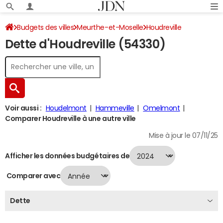
Budgets des villes
Meurthe-et-Moselle
Houdreville
Dette d'Houdreville (54330)
Dette au 31/12/2024
Voir aussi :
Houdelmont
Hammeville
Omelmont
Comparer Houdreville à une autre ville
Mise à jour le 07/11/25
Afficher les données budgétaires de
Comparer avec
Dette