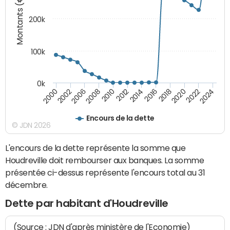
Montants (€)
200k
100k
0k
2000
2022
2016
2010
2002
2024
2018
2012
2006
2020
2014
2008
Encours de la dette
© JDN 2026
L'encours de la dette représente la somme que
Houdreville doit rembourser aux banques. La somme
présentée ci-dessus représente l'encours total au 31
décembre.
Dette par habitant d'Houdreville
(Source : JDN d'après ministère de l'Economie)