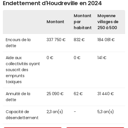
Endettement d'Houdreville en 2024
Montant
Moyenne
Montant
par
villages de
habitant
250 à 500
Encours de la
337 750 €
832 €
184 081 €
dette
Aide aux
0 €
0 €
141 €
collectivités ayant
souscrit des
emprunts
toxiques
Annuité de la
25 090 €
62 €
31 440 €
dette
Capacité de
2,3 an(s)
-
5,3 an(s)
désendettement