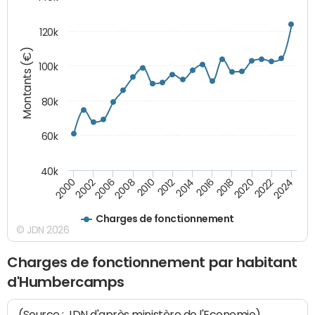
120k
Montants (€)
100k
80k
60k
40k
2018
2002
2020
2006
2022
2008
2024
2010
2012
2014
2016
2000
Charges de fonctionnement
© JDN 2026
Charges de fonctionnement par habitant
d'Humbercamps
(Source : JDN d'après ministère de l'Economie)