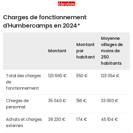
élevées
Charges de fonctionnement
d'Humbercamps en 2024*
Moyenne
Montant
villages de
Montant
par
moins de
habitant
250
habitants
Total des charges
123 660 €
550 €
123 054 €
de
fonctionnement
Charges de
35 040 €
156 €
33 003 €
personnel
Achats et charges
39 230 €
174 €
45 104 €
externes