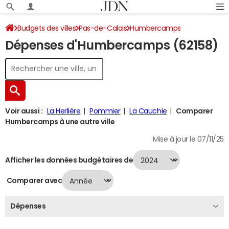
Budgets des villes
Pas-de-Calais
Humbercamps
Dépenses d'Humbercamps (62158)
Dépenses 2024
Voir aussi :
La Herlière
Pommier
La Cauchie
Comparer
Humbercamps à une autre ville
Mise à jour le 07/11/25
Afficher les données budgétaires de
Comparer avec
Dépenses