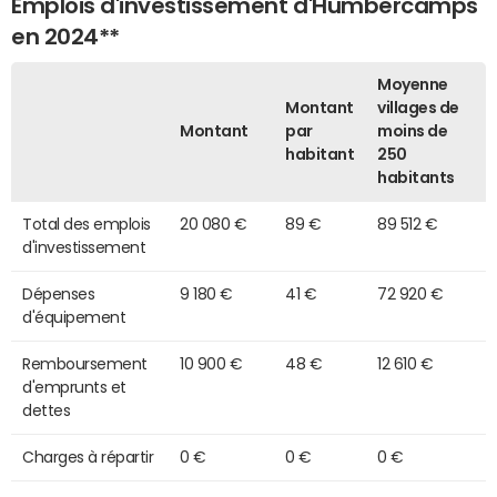
Emplois d'investissement d'Humbercamps
en 2024**
Moyenne
Montant
villages de
Montant
par
moins de
habitant
250
habitants
Total des emplois
20 080 €
89 €
89 512 €
d'investissement
Dépenses
9 180 €
41 €
72 920 €
d'équipement
Remboursement
10 900 €
48 €
12 610 €
d'emprunts et
dettes
Charges à répartir
0 €
0 €
0 €