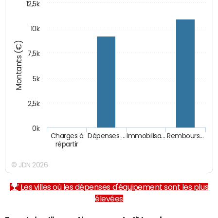
12,5k
10k
Montants (€)
7,5k
5k
2,5k
0k
Charges à
Dépenses …
Immobilisa…
Rembours…
répartir
© JDN 2026
Les villes où les dépenses d'équipement sont les plus
élevées