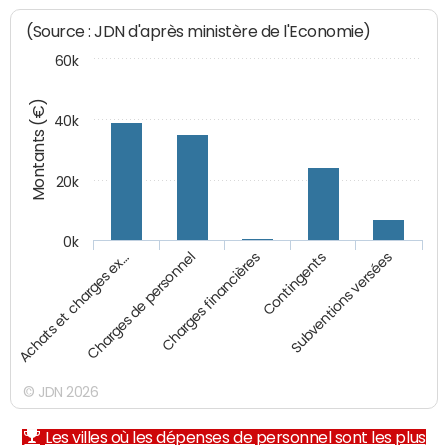
(Source : JDN d'après ministère de l'Economie)
60k
Montants (€)
40k
20k
0k
Charges financières
Achats et charges ex…
Contingents
Charges de personnel
Subventions versées
© JDN 2026
Les villes où les dépenses de personnel sont les plus