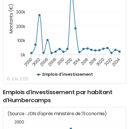
Montants (€)
300k
200k
100k
0k
2000
2022
2016
2010
2002
2024
2018
2012
2006
2020
2014
2008
Emplois d'investissement
© JDN 2026
Emplois d'investissement par habitant
d'Humbercamps
(Source : JDN d'après ministère de l'Economie)
2000