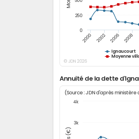
500
250
0
2000
2002
2006
2008
Ignaucourt
Moyenne vill
© JDN 2026
Annuité de la dette d'Ign
(Source : JDN d'après ministère
4k
3k