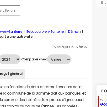
x-en-Santerre
Beaucourt-en-Santerre
Démuin
rt à une autre ville
Mise à jour le 07/11/25
Comparer avec
udget général
 en fonction de deux critères : l'encours de la
FO
ue la commune de la Somme doit aux banques, et
t à la somme des intérêts d'emprunts d'Ignaucourt
27 a
Goo
u capital au cours de l'année. Les données