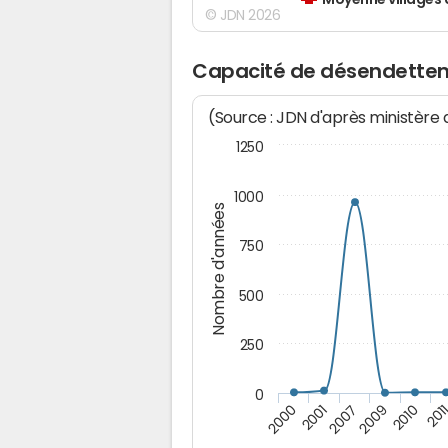
Moyenne villages 
© JDN 2026
Capacité de désendettem
(Source : JDN d'après ministère
1250
1000
Nombre d'années
750
500
250
0
2007
201
2000
2009
2001
2010