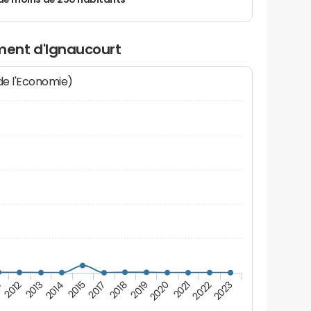
de moins de 250 habitants
ent d'Ignaucourt
 de l'Economie)
2023
1
2014
2018
2021
2012
2015
2019
2022
2013
2017
2020