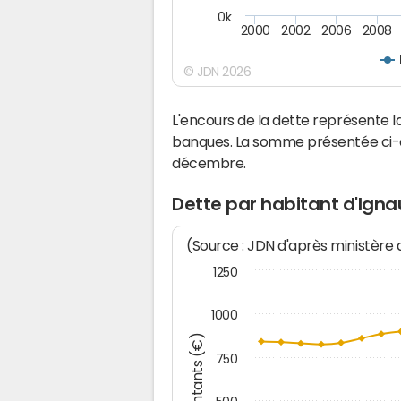
0k
2000
2002
2006
2008
© JDN 2026
L'encours de la dette représente
banques. La somme présentée ci-de
décembre.
Dette par habitant d'Igna
(Source : JDN d'après ministère
1250
1000
Montants (€)
750