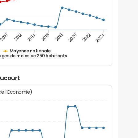
2010
2012
2014
2016
2018
2020
2022
2024
Moyenne nationale
ages de moins de 250 habitants
aucourt
 de l'Economie)