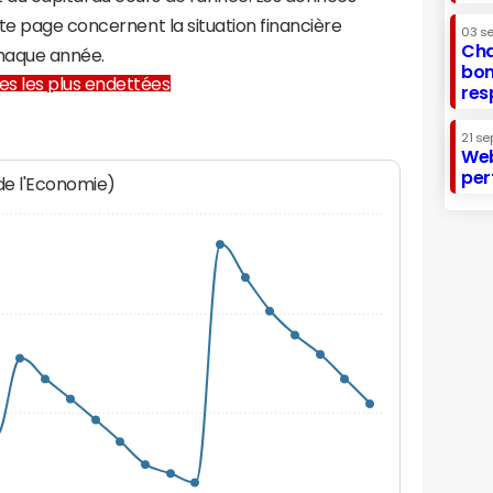
te page concernent la situation financière
03 s
Cha
haque année.
bon
lles les plus endettées
res
21 se
Web
per
 de l'Economie)