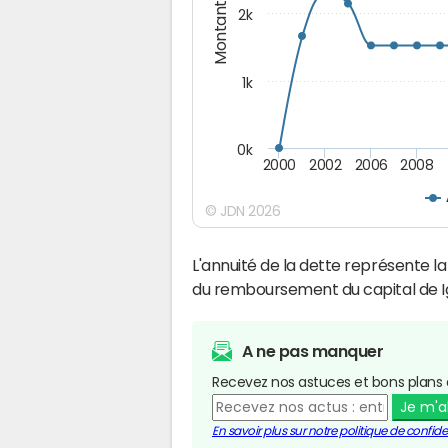
Montants (€)
2k
1k
0k
2000
2002
2006
2008
© JDN 2026
L'annuité de la dette représente 
du remboursement du capital de I
A ne pas manquer
Recevez nos astuces et bons plans 
Je m'
En savoir plus sur notre politique de confiden