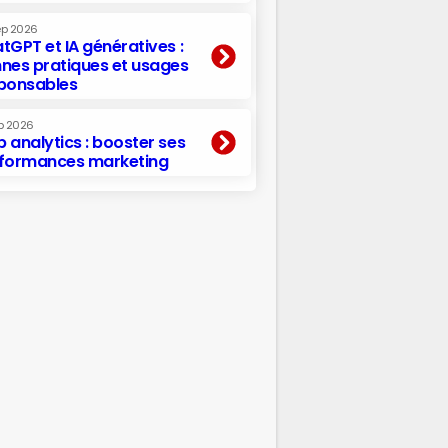
ep 2026
tGPT et IA génératives :
nes pratiques et usages
ponsables
p 2026
 analytics : booster ses
formances marketing