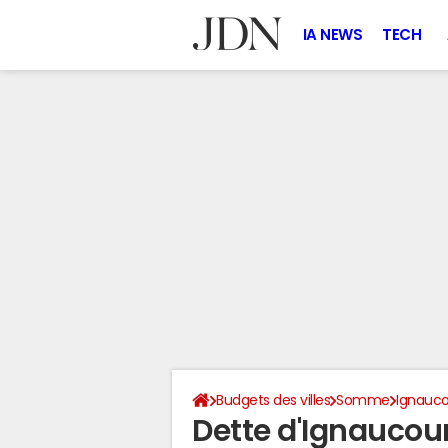
IA NEWS
TECH
Budgets des villes
Somme
Ignauco
Dette d'Ignaucou