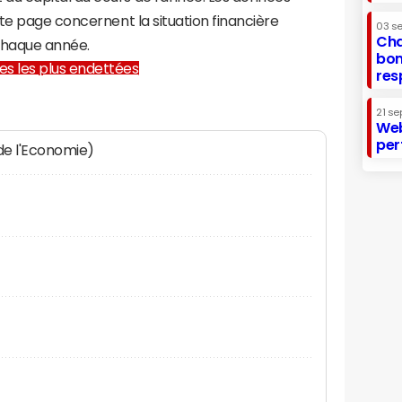
te page concernent la situation financière
03 s
Cha
chaque année.
bon
lles les plus endettées
res
21 se
Web
per
 de l'Economie)