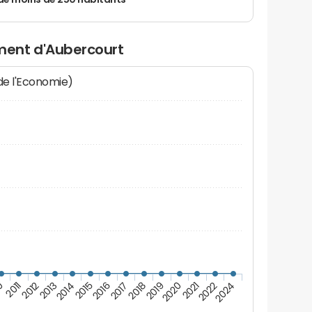
de moins de 250 habitants
ent d'Aubercourt
 de l'Economie)
2016
2021
2013
2018
0
2024
2015
2020
2012
2017
2022
2014
2019
2011