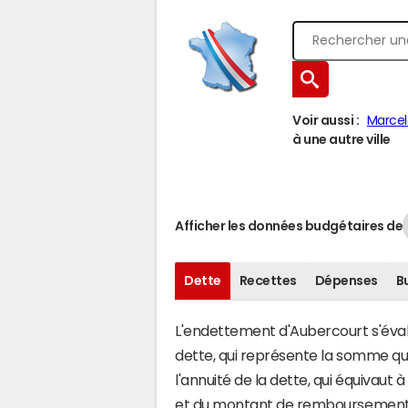
Voir aussi :
Marce
à une autre ville
Afficher les données budgétaires de
Dette
Recettes
Dépenses
B
L'endettement d'Aubercourt s'évalu
dette, qui représente la somme q
l'annuité de la dette, qui équivau
et du montant de remboursement d