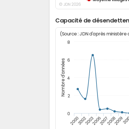
Moyenne villages 
© JDN 2026
Capacité de désendettem
(Source : JDN d'après ministère
8
6
Nombre d'années
4
2
0
2008
2003
201
2007
2002
2009
2006
2000