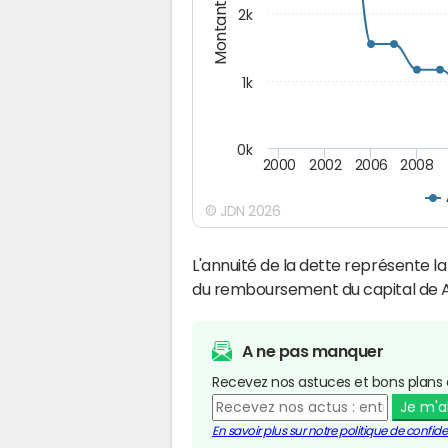
Montants (€)
2k
1k
0k
2000
2002
2006
2008
© JDN 2026
L'annuité de la dette représente 
du remboursement du capital de 
A ne pas manquer
Recevez nos astuces et bons plans 
Je m'
En savoir plus sur notre politique de confiden