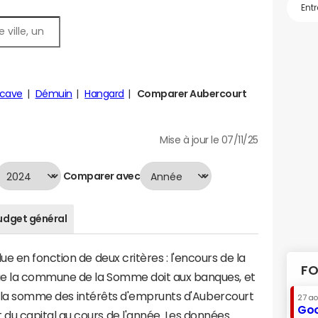
lcave
Démuin
Hangard
Comparer Aubercourt
Mise à jour le 07/11/25
Comparer avec
udget général
e en fonction de deux critères : l'encours de la
FO
ue la commune de la Somme doit aux banques, et
t à la somme des intérêts d'emprunts d'Aubercourt
27 a
Goo
u capital au cours de l'année. Les données