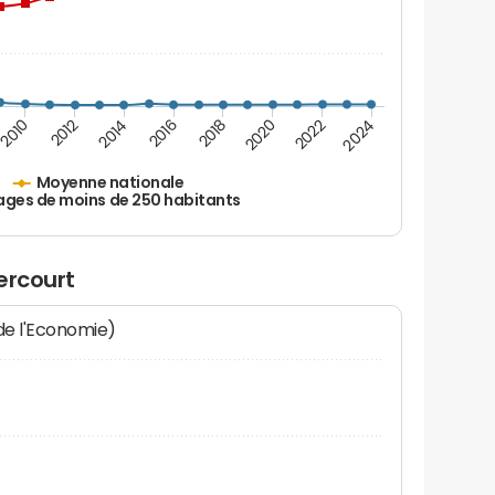
2010
2012
2014
2016
2018
2020
2022
2024
Moyenne nationale
ages de moins de 250 habitants
ercourt
 de l'Economie)