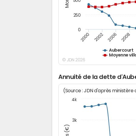
500
250
0
2000
2002
2006
2008
Aubercourt
Moyenne vill
© JDN 2026
Annuité de la dette d'Aub
(Source : JDN d'après ministère
4k
3k