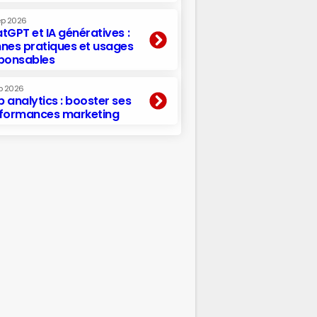
ep 2026
tGPT et IA génératives :
nes pratiques et usages
ponsables
p 2026
 analytics : booster ses
formances marketing