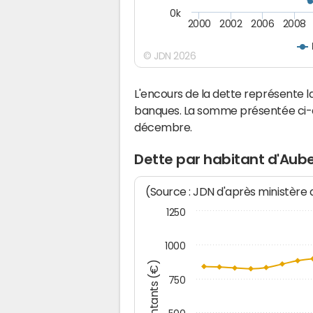
0k
2000
2002
2006
2008
© JDN 2026
L'encours de la dette représente
banques. La somme présentée ci-de
décembre.
Dette par habitant d'Aub
(Source : JDN d'après ministère
1250
1000
Montants (€)
750