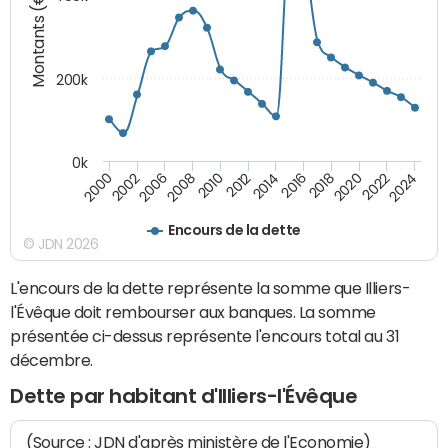
Montants (€)
200k
0k
2000
2022
2016
2010
2002
2024
2018
2012
2006
2020
2014
2008
Encours de la dette
© JDN 2026
L'encours de la dette représente la somme que Illiers-
l'Évêque doit rembourser aux banques. La somme
présentée ci-dessus représente l'encours total au 31
décembre.
Dette par habitant d'Illiers-l'Évêque
(Source : JDN d'après ministère de l'Economie)