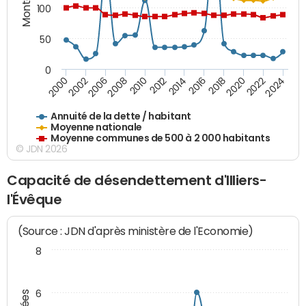
100
50
0
2014
2008
2000
2024
2018
2012
2006
2022
2016
2010
2002
2020
Annuité de la dette / habitant
Moyenne nationale
Moyenne communes de 500 à 2 000 habitants
© JDN 2026
Capacité de désendettement d'Illiers-
l'Évêque
(Source : JDN d'après ministère de l'Economie)
8
6