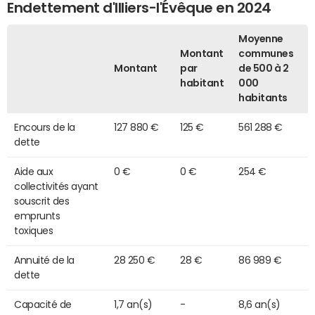
Endettement d'Illiers-l'Évêque en 2024
Moyenne
Montant
communes
Montant
par
de 500 à 2
habitant
000
habitants
Encours de la
127 880 €
125 €
561 288 €
dette
Aide aux
0 €
0 €
254 €
collectivités ayant
souscrit des
emprunts
toxiques
Annuité de la
28 250 €
28 €
86 989 €
dette
Capacité de
1,7 an(s)
-
8,6 an(s)