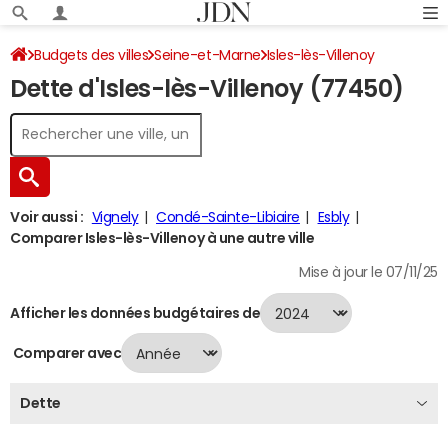
Budgets des villes
Seine-et-Marne
Isles-lès-Villenoy
Dette d'Isles-lès-Villenoy (77450)
Dette au 31/12/2024
Voir aussi :
Vignely
Condé-Sainte-Libiaire
Esbly
Comparer Isles-lès-Villenoy à une autre ville
Mise à jour le 07/11/25
Afficher les données budgétaires de
Comparer avec
Dette