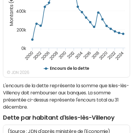
Montants (€)
400k
200k
0k
2000
2022
2016
2010
2002
2024
2018
2012
2006
2020
2014
2008
Encours de la dette
© JDN 2026
L'encours de la dette représente la somme que Isles-lès-
Villenoy doit rembourser aux banques. La somme
présentée ci-dessus représente l'encours total au 31
décembre.
Dette par habitant d'Isles-lès-Villenoy
(Source : JDN d'après ministère de l'Economie)