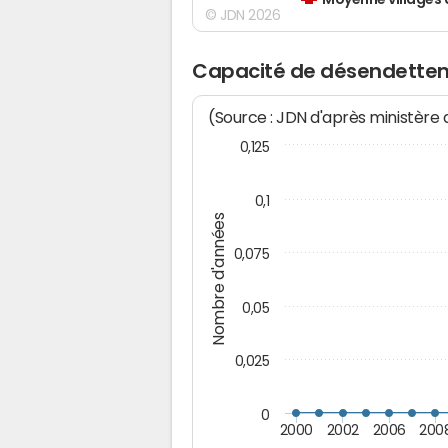
Moyenne villages 
© JDN 2026
Capacité de désendettem
(Source : JDN d'après ministère
0,125
0,1
Nombre d'années
0,075
0,05
0,025
0
2000
2002
2006
200