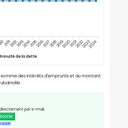
2021
2019
2017
2015
2013
2011
2024
2022
2020
2018
2016
2014
2012
10
2023
Annuité de la dette
la somme des intérêts d'emprunts et du montant
bainville.
directement par e-mail.
abonne
tialité