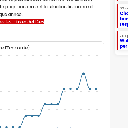
te page concernent la situation financière de
03 s
Cha
aque année.
bon
lles les plus endettées
res
21 se
Web
per
 de l'Economie)