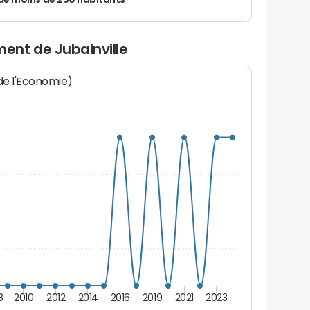
de moins de 250 habitants
ent de Jubainville
 de l'Economie)
8
2010
2012
2014
2016
2019
2021
2023