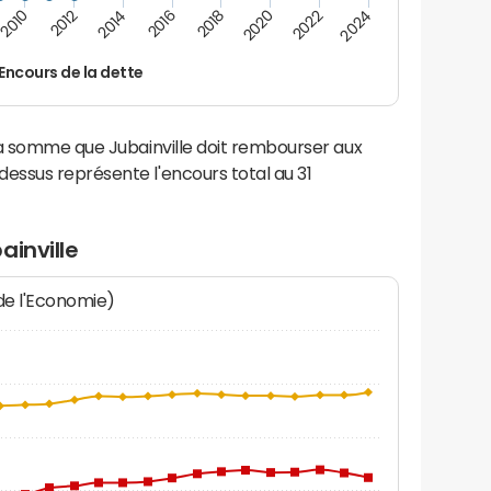
2010
2012
2014
2016
2018
2020
2022
2024
Encours de la dette
la somme que Jubainville doit rembourser aux
ssus représente l'encours total au 31
ainville
 de l'Economie)