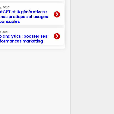
ep 2026
tGPT et IA génératives :
nes pratiques et usages
ponsables
p 2026
 analytics : booster ses
formances marketing