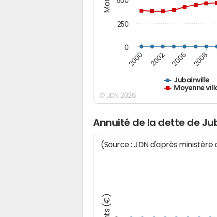
500
250
0
2000
2002
2006
2008
Jubainville
Moyenne vill
© JDN 2026
Annuité de la dette de Jub
(Source : JDN d'après ministère