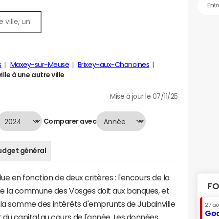
s
Maxey-sur-Meuse
Brixey-aux-Chanoines
le à une autre ville
Mise à jour le 07/11/25
Comparer avec
udget général
ue en fonction de deux critères : l'encours de la
FO
ue la commune des Vosges doit aux banques, et
 à la somme des intérêts d'emprunts de Jubainville
27 a
Goo
u capital au cours de l'année. Les données