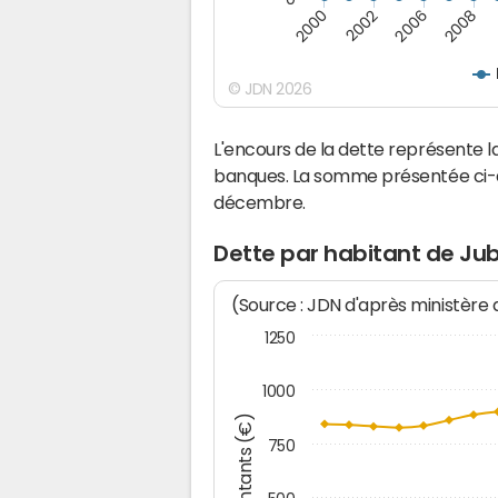
2000
2002
2006
2008
© JDN 2026
L'encours de la dette représente 
banques. La somme présentée ci-de
décembre.
Dette par habitant de Jub
(Source : JDN d'après ministère
1250
1000
Montants (€)
750