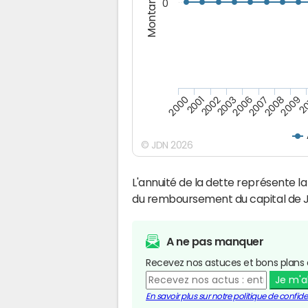
Montants (€)
0
2009
2007
2003
2001
20
2008
2006
2002
2000
© JDN 2026
L'annuité de la dette représente 
du remboursement du capital de Ju
A ne pas manquer
Recevez nos astuces et bons plans 
Je m'
En savoir plus sur notre politique de confiden