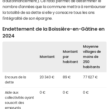
d'autofinancement). Ce ratio permet de déterminer le
nombre d'années que la commune mettra à rembourser
la totalité de sa dette si elle y consacre tous les ans
l'intégralité de son épargne.
Endettement de la Boissière-en-Gâtine en
2024
Moyenne
Montant
villages de
Montant
par
moins de
habitant
250
habitants
Encours de la
20 340 €
89 €
77 627 €
dette
Aide aux
0 €
0 €
0 €
collectivités ayant
souscrit des
emprunts