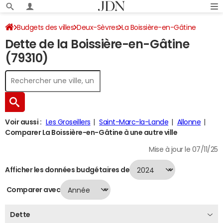
Budgets des villes
Deux-Sèvres
La Boissière-en-Gâtine
Dette de la Boissière-en-Gâtine
Dette au 31/12/2024
(79310)
Voir aussi :
Les Groseillers
Saint-Marc-la-Lande
Allonne
Comparer La Boissière-en-Gâtine à une autre ville
Mise à jour le 07/11/25
Afficher les données budgétaires de
Comparer avec
Dette