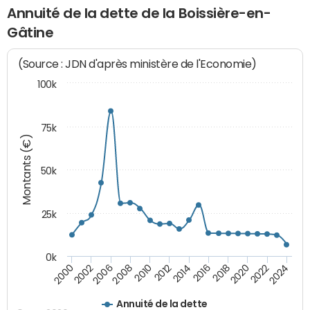
Annuité de la dette de la Boissière-en-
Gâtine
(Source : JDN d'après ministère de l'Economie)
100k
75k
Montants (€)
50k
25k
0k
2024
2002
2010
2016
2022
2000
2008
2014
2020
2006
2012
2018
Annuité de la dette