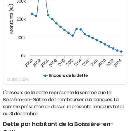
300k
Montants (€)
200k
100k
0k
2000
2022
2016
2010
2002
2024
2018
2012
2006
2020
2014
2008
Encours de la dette
© JDN 2026
L'encours de la dette représente la somme que La
Boissière-en-Gâtine doit rembourser aux banques. La
somme présentée ci-dessus représente l'encours total
au 31 décembre.
Dette par habitant de la Boissière-en-