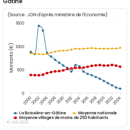
Gâtine
(Source : JDN d'après ministère de l'Economie)
1500
Montants (€)
1000
500
0
2018
2002
2022
2008
2012
2016
2000
2020
2006
2024
2010
2014
La Boissière-en-Gâtine
Moyenne nationale
Moyenne villages de moins de 250 habitants
© JDN 2026