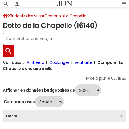
Budgets des villes
Charente
La Chapelle
Dette de la Chapelle (16140)
Dette au 31/12/2024
Voir aussi :
Ambérac
Coulonges
Vouharte
Comparer La
Chapelle à une autre ville
Mise à jour le 07/11/25
Afficher les données budgétaires de
Comparer avec
Dette