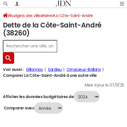
Budgets des villes
Isère
La Côte-Saint-André
Dette de la Côte-Saint-André
Dette au 31/12/2024
(38260)
Voir aussi :
Gillonnay
Sardieu
Ornacieux-Balbins
Comparer La Côte-Saint-André à une autre ville
Mise à jour le 07/11/25
Afficher les données budgétaires de
Comparer avec