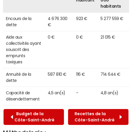
habitant
000
habitants
Encours de la
4 676 300
923 €
5 277 559 €
dette
€
Aide aux
0 €
0 €
21 015 €
collectivités ayant
souscrit des
emprunts
toxiques
Annuité de la
587 810 €
116 €
714 644 €
dette
Capacité de
4,5 an(s)
-
4,8 an(s)
désendettement
Budget de la
Recettes de la
Côte-Saint-André
Côte-Saint-André