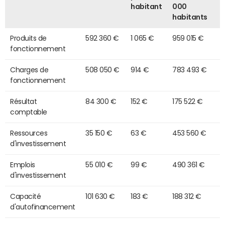
habitant
000
habitants
Produits de
592 360 €
1 065 €
959 015 €
fonctionnement
Charges de
508 050 €
914 €
783 493 €
fonctionnement
Résultat
84 300 €
152 €
175 522 €
comptable
Ressources
35 150 €
63 €
453 560 €
d'investissement
Emplois
55 010 €
99 €
490 361 €
d'investissement
Capacité
101 630 €
183 €
188 312 €
d'autofinancement