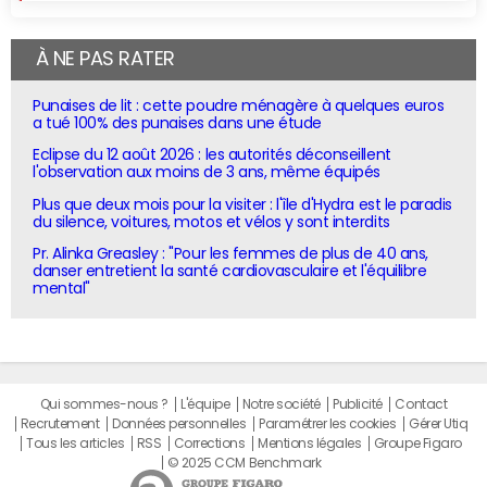
À NE PAS RATER
Punaises de lit : cette poudre ménagère à quelques euros
a tué 100% des punaises dans une étude
Eclipse du 12 août 2026 : les autorités déconseillent
l'observation aux moins de 3 ans, même équipés
Plus que deux mois pour la visiter : l'île d'Hydra est le paradis
du silence, voitures, motos et vélos y sont interdits
Pr. Alinka Greasley : "Pour les femmes de plus de 40 ans,
danser entretient la santé cardiovasculaire et l'équilibre
mental"
Qui sommes-nous ?
L'équipe
Notre société
Publicité
Contact
Recrutement
Données personnelles
Paramétrer les cookies
Gérer Utiq
Tous les articles
RSS
Corrections
Mentions légales
Groupe Figaro
© 2025 CCM Benchmark