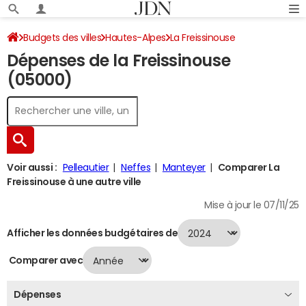
Budgets des villes
Hautes-Alpes
La Freissinouse
Dépenses de la Freissinouse
Dépenses 2024
(05000)
Voir aussi :
Pelleautier
Neffes
Manteyer
Comparer La
Freissinouse à une autre ville
Mise à jour le 07/11/25
Afficher les données budgétaires de
Comparer avec
Dépenses