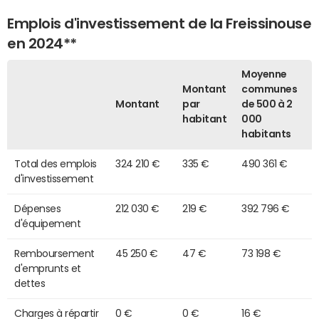
Emplois d'investissement de la Freissinouse
en 2024**
Moyenne
Montant
communes
Montant
par
de 500 à 2
habitant
000
habitants
Total des emplois
324 210 €
335 €
490 361 €
d'investissement
Dépenses
212 030 €
219 €
392 796 €
d'équipement
Remboursement
45 250 €
47 €
73 198 €
d'emprunts et
dettes
Charges à répartir
0 €
0 €
16 €