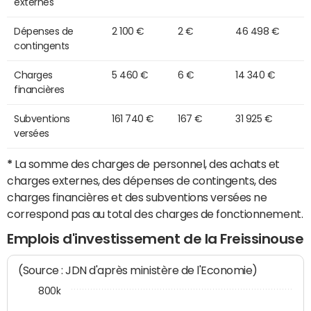
externes
Dépenses de
2 100 €
2 €
46 498 €
contingents
Charges
5 460 €
6 €
14 340 €
financières
Subventions
161 740 €
167 €
31 925 €
versées
*
La somme des charges de personnel, des achats et
charges externes, des dépenses de contingents, des
charges financières et des subventions versées ne
correspond pas au total des charges de fonctionnement.
Emplois d'investissement de la Freissinouse
(Source : JDN d'après ministère de l'Economie)
800k