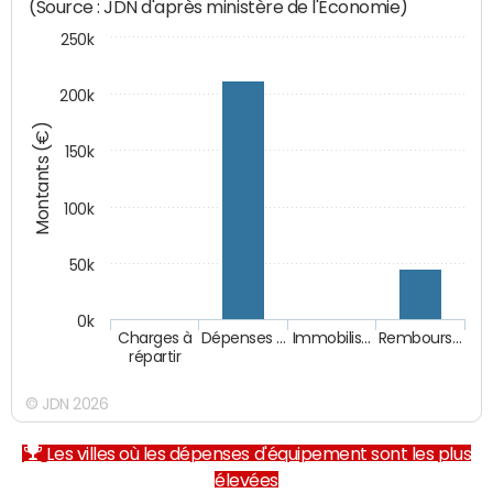
(Source : JDN d'après ministère de l'Economie)
250k
200k
Montants (€)
150k
100k
50k
0k
Charges à
Dépenses …
Immobilis…
Rembours…
répartir
© JDN 2026
Les villes où les dépenses d'équipement sont les plus
élevées