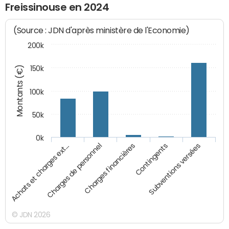
Freissinouse en 2024
(Source : JDN d'après ministère de l'Economie)
200k
Montants (€)
150k
100k
50k
0k
Charges financières
Charges de personnel
Achats et charges ext…
Subventions versées
Contingents
© JDN 2026