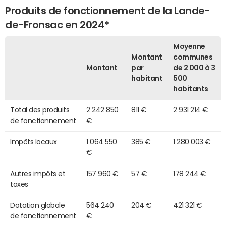
Produits de fonctionnement de la Lande-
de-Fronsac en 2024*
Moyenne
Montant
communes
Montant
par
de 2 000 à 3
habitant
500
habitants
Total des produits
2 242 850
811 €
2 931 214 €
de fonctionnement
€
Impôts locaux
1 064 550
385 €
1 280 003 €
€
Autres impôts et
157 960 €
57 €
178 244 €
taxes
Dotation globale
564 240
204 €
421 321 €
de fonctionnement
€