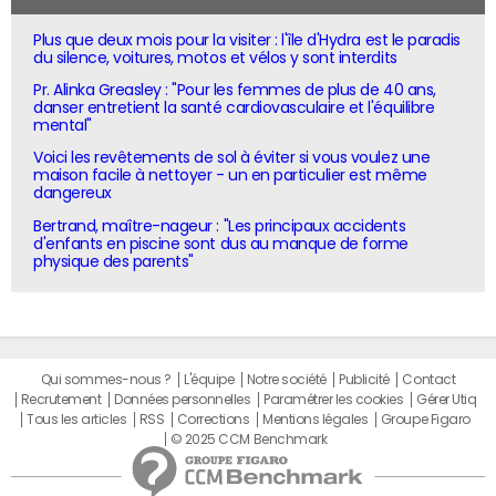
Plus que deux mois pour la visiter : l'île d'Hydra est le paradis
du silence, voitures, motos et vélos y sont interdits
Pr. Alinka Greasley : "Pour les femmes de plus de 40 ans,
danser entretient la santé cardiovasculaire et l'équilibre
mental"
Voici les revêtements de sol à éviter si vous voulez une
maison facile à nettoyer - un en particulier est même
dangereux
Bertrand, maître-nageur : "Les principaux accidents
d'enfants en piscine sont dus au manque de forme
physique des parents"
Qui sommes-nous ?
L'équipe
Notre société
Publicité
Contact
Recrutement
Données personnelles
Paramétrer les cookies
Gérer Utiq
Tous les articles
RSS
Corrections
Mentions légales
Groupe Figaro
© 2025 CCM Benchmark