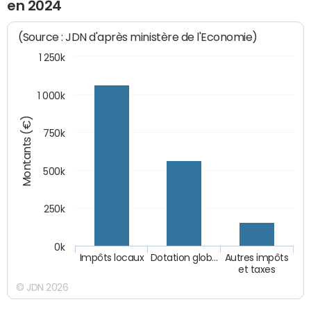
en 2024
(Source : JDN d'après ministère de l'Economie)
1 250k
1 000k
Montants (€)
750k
500k
250k
0k
Impôts locaux
Dotation glob…
Autres impôts
et taxes
© JDN 2026