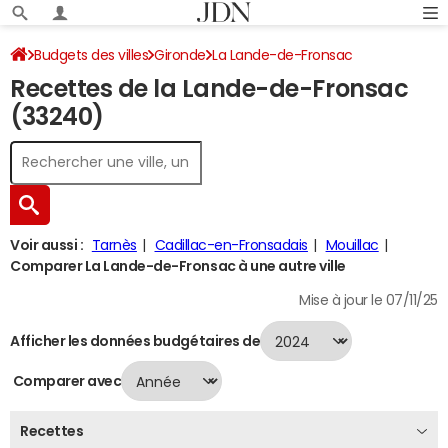
Budgets des villes
Gironde
La Lande-de-Fronsac
Recettes de la Lande-de-Fronsac
Recettes 2024
(33240)
Voir aussi :
Tarnès
Cadillac-en-Fronsadais
Mouillac
Comparer La Lande-de-Fronsac à une autre ville
Mise à jour le 07/11/25
Afficher les données budgétaires de
Comparer avec
Recettes