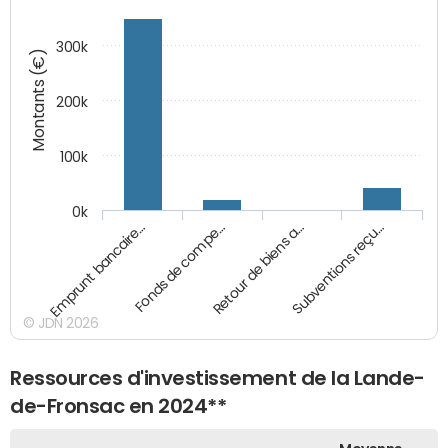
300k
Montants (€)
200k
100k
0k
Emprunt bancaire…
Fonds de compe…
Retour de biens a…
Subventions reçu…
© JDN 2026
Ressources d'investissement de la Lande-
de-Fronsac en 2024**