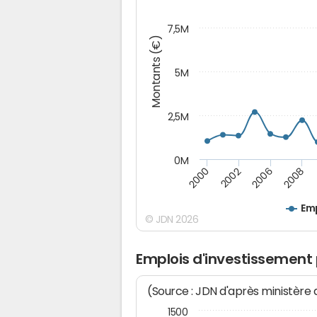
7,5M
Montants (€)
5M
2,5M
0M
2000
2006
2002
2008
Emp
© JDN 2026
Emplois d'investissement
(Source : JDN d'après ministère
1500