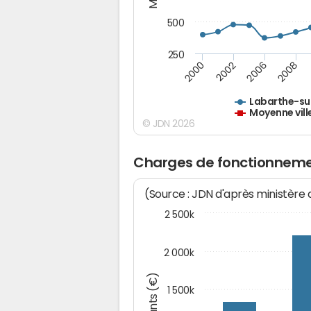
500
250
2000
2002
2006
2008
Labarthe-su
Moyenne vill
© JDN 2026
Charges de fonctionneme
(Source : JDN d'après ministère
2 500k
2 000k
Montants (€)
1 500k