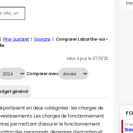
Pins-Justaret
Goyrans
Comparer Labarthe-sur-
lle
Mise à jour le 07/11/25
Comparer avec
udget général
artissent en deux catégories : les charges de
FO
investissements. Les charges de fonctionnement
tes permettant d'assurer le fonctionnement
27 a
Goo
tion des personnels, dépenses d'entretien et