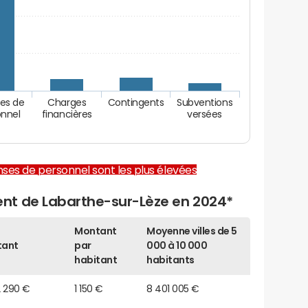
es de
Charges
Contingents
Subventions
onnel
financières
versées
enses de personnel sont les plus élevées
nt de Labarthe-sur-Lèze en 2024*
Montant
Moyenne villes de 5
tant
par
000 à 10 000
habitant
habitants
2 290 €
1 150 €
8 401 005 €