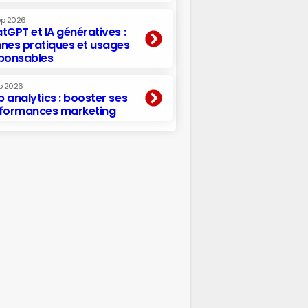
ep 2026
tGPT et IA génératives :
nes pratiques et usages
ponsables
p 2026
 analytics : booster ses
formances marketing