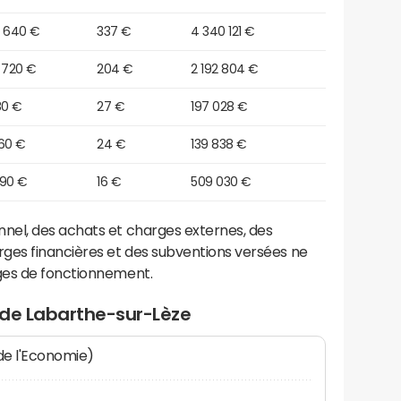
0 640 €
337 €
4 340 121 €
 720 €
204 €
2 192 804 €
80 €
27 €
197 028 €
360 €
24 €
139 838 €
490 €
16 €
509 030 €
el, des achats et charges externes, des
ges financières et des subventions versées ne
ges de fonctionnement.
 de Labarthe-sur-Lèze
 de l'Economie)