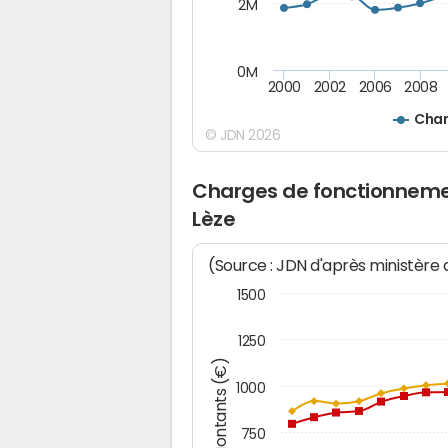
2M
0M
2000
2002
2006
2008
Char
© JDN 2026
Charges de fonctionneme
Lèze
(Source : JDN d'après ministère
1500
1250
Montants (€)
1000
750