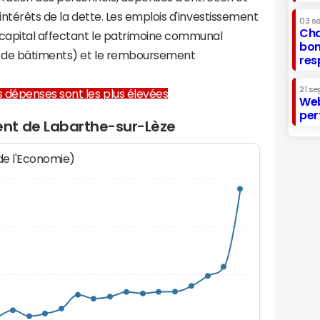
 intérêts de la dette. Les emplois d'investissement
03 s
Cha
capital affectant le patrimoine communal
bon
on de bâtiments) et le remboursement
res
21 se
les dépenses sont les plus élevées
Web
per
nt de Labarthe-sur-Lèze
 de l'Economie)