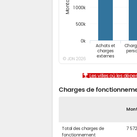
1 000k
500k
0k
Achats et
Charg
charges
pers
externes
© JDN 2026
Les villes où les dép
Charges de fonctionneme
Mon
Total des charges de
7 57
fonctionnement