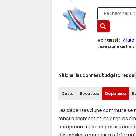
Voir aussi :
Villate
Lèze à une autre vi
Afficher les données budgétaires de
Dette
Recettes
Dépenses
B
Les dépenses d'une commune se rép
fonctionnement et les emplois d'
comprennent les dépenses couran
des services communaux (rémunéra