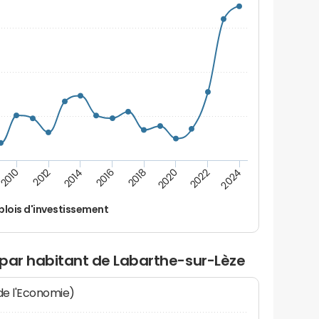
2020
2024
2010
2014
2018
2022
2012
2016
lois d'investissement
 par habitant de Labarthe-sur-Lèze
 de l'Economie)