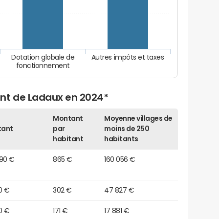
Dotation globale de
Autres impôts et taxes
fonctionnement
nt de Ladaux en 2024*
Montant
Moyenne villages de
tant
par
moins de 250
habitant
habitants
890 €
865 €
160 056 €
0 €
302 €
47 827 €
0 €
171 €
17 881 €