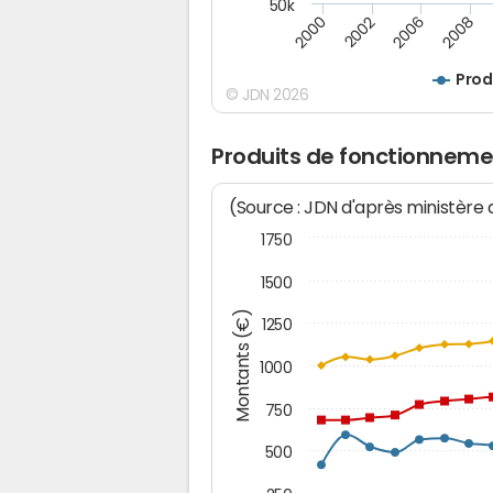
50k
2008
2006
2002
2000
Prod
© JDN 2026
Produits de fonctionneme
(Source : JDN d'après ministère
1750
1500
Montants (€)
1250
1000
750
500