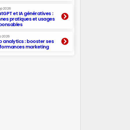
ep 2026
tGPT et IA génératives :
nes pratiques et usages
ponsables
p 2026
 analytics : booster ses
formances marketing