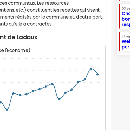
ices communaux. Les ressources
03 s
ions, etc.) constituent les recettes qui visent,
Cha
sements réalisés par la commune et, d'autre part,
bon
ts qu'elle a contractés.
res
ent de Ladaux
21 se
Web
per
 de l'Economie)