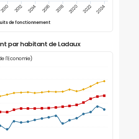
2024
2022
2020
2018
2016
2014
2012
2010
uits de fonctionnement
nt par habitant de Ladaux
 de l'Economie)