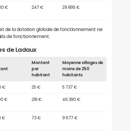
00 €
247 €
29 895 €
et de la dotation globale de fonctionnement ne
its de fonctionnement.
es de Ladaux
Montant
Moyenne villages de
tant
par
moins de 250
habitant
habitants
0 €
25 €
5 737 €
00 €
219 €
46 390 €
0 €
73 €
9 677 €