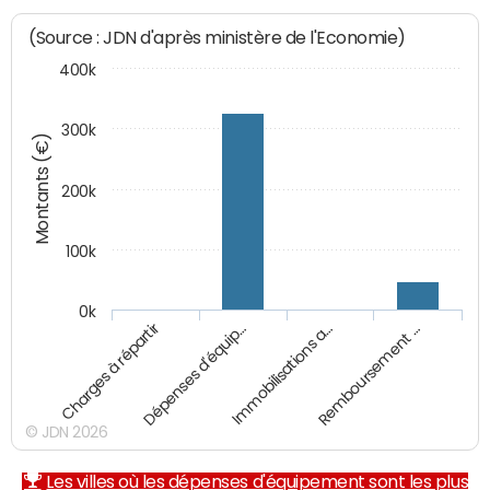
(Source : JDN d'après ministère de l'Economie)
400k
300k
Montants (€)
200k
100k
0k
Charges à répartir
Dépenses d'équip…
Immobilisations a…
Remboursement …
© JDN 2026
Les villes où les dépenses d'équipement sont les plus