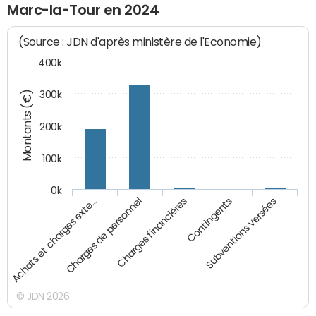
Marc-la-Tour en 2024
(Source : JDN d'après ministère de l'Economie)
400k
Montants (€)
300k
200k
100k
0k
Charges financières
Contingents
Subventions versées
Achats et charges exte…
Charges de personnel
© JDN 2026