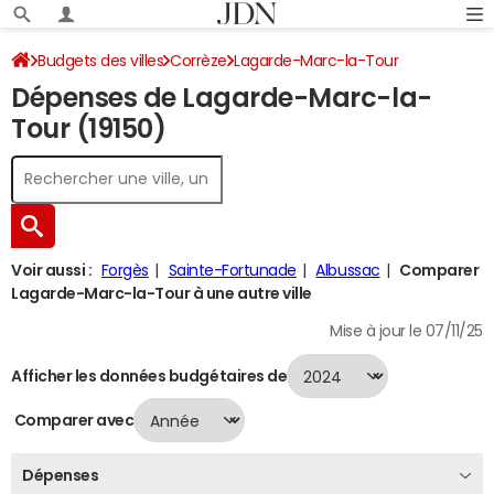
Budgets des villes
Corrèze
Lagarde-Marc-la-Tour
Dépenses de Lagarde-Marc-la-
Dépenses 2024
Tour (19150)
Voir aussi :
Forgès
Sainte-Fortunade
Albussac
Comparer
Lagarde-Marc-la-Tour à une autre ville
Mise à jour le 07/11/25
Afficher les données budgétaires de
Comparer avec
Dépenses