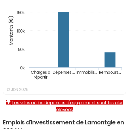
150k
Montants (€)
100k
50k
0k
Charges à
Dépenses …
Immobilis…
Rembours…
répartir
© JDN 2026
Les villes où les dépenses d'équipement sont les plus
élevées
Emplois d'investissement de Lamontgie en