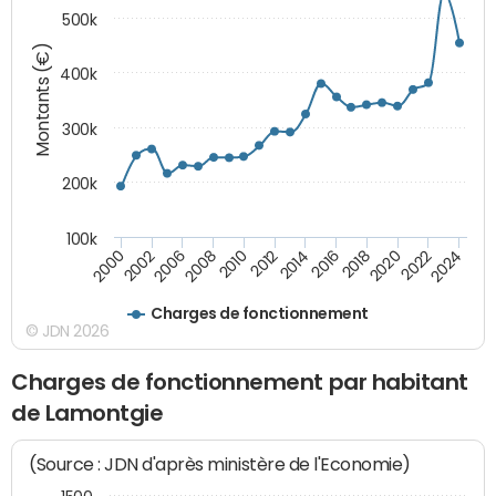
500k
Montants (€)
400k
300k
200k
100k
2000
2022
2016
2010
2002
2024
2018
2012
2006
2020
2014
2008
Charges de fonctionnement
© JDN 2026
Charges de fonctionnement par habitant
de Lamontgie
(Source : JDN d'après ministère de l'Economie)