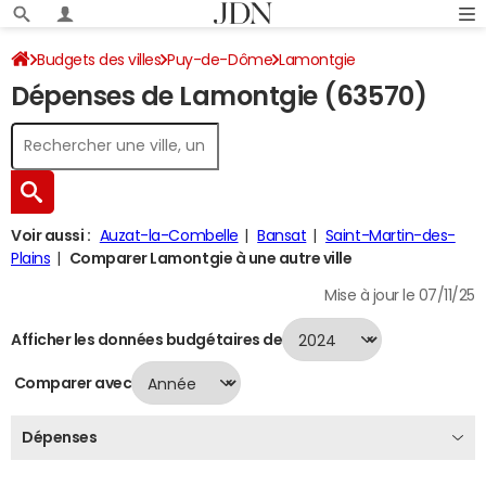
Budgets des villes
Puy-de-Dôme
Lamontgie
Dépenses de Lamontgie (63570)
Dépenses 2024
Voir aussi :
Auzat-la-Combelle
Bansat
Saint-Martin-des-
Plains
Comparer Lamontgie à une autre ville
Mise à jour le 07/11/25
Afficher les données budgétaires de
Comparer avec
Dépenses