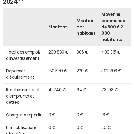
2024**
Moyenne
Montant
communes
Montant
par
de 500 à 2
habitant
000
habitants
Total des emplois
200 830 €
306 €
490 361 €
d'investissement
Dépenses
150 570 €
229 €
392 796 €
d'équipement
Remboursement
41 740 €
64 €
73 198 €
d'emprunts et
dettes
Charges à répartir
0 €
0 €
16 €
Immobilisations
0 €
0 €
20 €
affectées,